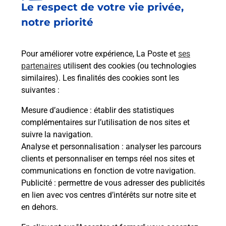
Le respect de votre vie privée,
Le lien s'ouvre dans un nouvel onglet
Boîte aux lettres La Poste
notre priorité
Prochaine collecte du courrier
samedi
à
09h00
Pour améliorer votre expérience, La Poste et
ses
667 Rue Principale
partenaires
utilisent des cookies (ou technologies
01470
Benonces
similaires). Les finalités des cookies sont les
suivantes :
Itinéraire
Mesure d’audience
: établir des statistiques
complémentaires sur l’utilisation de nos sites et
Le lien s'ouvre dans un nouvel onglet
suivre la navigation.
Boîte aux Lettres La Poste
Analyse et personnalisation
: analyser les parcours
Prochaine collecte du courrier
samedi
à
09h00
clients et personnaliser en temps réel nos sites et
communications en fonction de votre navigation.
19 Rue Des Vignes
Publicité
: permettre de vous adresser des publicités
01470
Benonces
en lien avec vos centres d’intérêts sur notre site et
en dehors.
Itinéraire