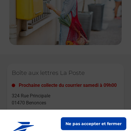
Le lien s'ouvre dans un nouvel onglet
Boîte aux lettres La Poste
Prochaine collecte du courrier
samedi
à
09h00
324 Rue Principale
01470
Benonces
Itinéraire
Ne pas accepter et fermer