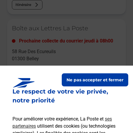
Itinéraire
Le lien s'ouvre dans un nouvel onglet
Boîte aux Lettres La Poste
Prochaine collecte du courrier
jeudi
à
08h00
58 Rue Des Ecureuils
01300
Belley
Itinéraire
Ne pas accepter et fermer
Le respect de votre vie privée,
Le lien s'ouvre dans un nouvel onglet
Boîte aux lettres La Poste
notre priorité
Prochaine collecte du courrier
jeudi
à
08h00
Pour améliorer votre expérience, La Poste et
ses
Rue Du Lieutenant Andre Argenton
partenaires
utilisent des cookies (ou technologies
01300
Belley