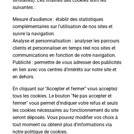
similaires). Les finalités des cookies sont les
suivantes :
Itinéraire
Mesure d’audience
: établir des statistiques
complémentaires sur l’utilisation de nos sites et
Le lien s'ouvre dans un nouvel onglet
suivre la navigation.
Boîte aux lettres La Poste
Analyse et personnalisation
: analyser les parcours
Prochaine collecte du courrier
jeudi
à
08h00
clients et personnaliser en temps réel nos sites et
communications en fonction de votre navigation.
Chemin De Lechaud
Publicité
: permettre de vous adresser des publicités
01300
Belley
en lien avec vos centres d’intérêts sur notre site et
en dehors.
Itinéraire
En cliquant sur "Accepter et fermer" vous acceptez
tous les cookies. Le bouton "Ne pas accepter et
fermer" vous permet d'indiquer votre refus et seuls
Localiser
Liste Boîtes aux lettres
Ain
Belley
les cookies nécessaires au fonctionnement du site
seront déposés. Vous pouvez modifier vos choix à
tout moment ou obtenir plus d'informations via
notre politique de cookies
.