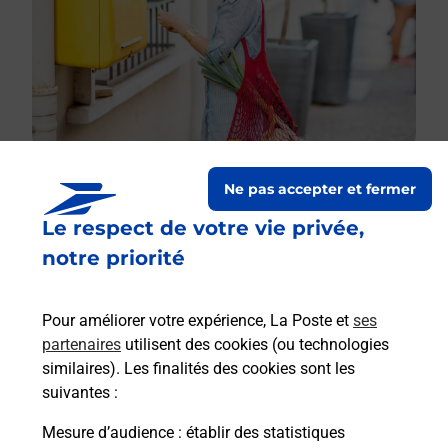
Ne pas accepter et fermer
Le respect de votre vie privée,
Le lien s'ouvre dans un nouvel onglet
Boîte aux lettres La Poste
notre priorité
Prochaine collecte du courrier
samedi
à
09h00
Pour améliorer votre expérience, La Poste et
ses
Route De Bage
partenaires
utilisent des cookies (ou technologies
01380
Bage Dommartin
similaires). Les finalités des cookies sont les
suivantes :
Itinéraire
Mesure d’audience
: établir des statistiques