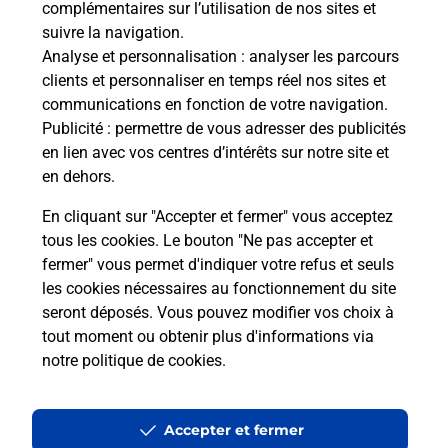
complémentaires sur l’utilisation de nos sites et
Le lien s'ouvre dans un nouvel onglet
suivre la navigation.
Boîte aux Lettres La Poste
Analyse et personnalisation
: analyser les parcours
Prochaine collecte du courrier
samedi
à
09h00
clients et personnaliser en temps réel nos sites et
communications en fonction de votre navigation.
26 Place Du Village
Publicité
: permettre de vous adresser des publicités
01380
Bage Dommartin
en lien avec vos centres d’intérêts sur notre site et
en dehors.
Itinéraire
En cliquant sur "Accepter et fermer" vous acceptez
tous les cookies. Le bouton "Ne pas accepter et
fermer" vous permet d'indiquer votre refus et seuls
Localiser
Liste Boîtes aux lettres
Ain
Bage Dommartin
les cookies nécessaires au fonctionnement du site
seront déposés. Vous pouvez modifier vos choix à
tout moment ou obtenir plus d'informations via
notre politique de cookies
.
Plan du site
Accessibilité : partiellement conforme
Accepter et fermer