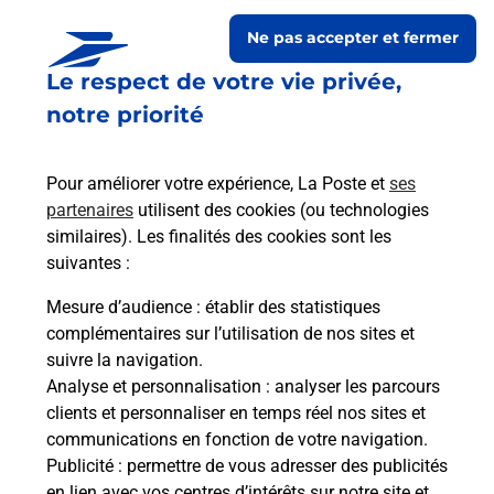
Ne pas accepter et fermer
Le respect de votre vie privée,
notre priorité
Pour améliorer votre expérience, La Poste et
ses
partenaires
utilisent des cookies (ou technologies
similaires). Les finalités des cookies sont les
Le lien s'ouvre dans un nouvel onglet
suivantes :
Boîte aux lettres La Poste
Mesure d’audience
: établir des statistiques
Prochaine collecte du courrier
vendredi
à
complémentaires sur l’utilisation de nos sites et
09h00
suivre la navigation.
Analyse et personnalisation
: analyser les parcours
373 Chemin Du Roset
clients et personnaliser en temps réel nos sites et
01190
Arbigny
communications en fonction de votre navigation.
Publicité
: permettre de vous adresser des publicités
Itinéraire
en lien avec vos centres d’intérêts sur notre site et