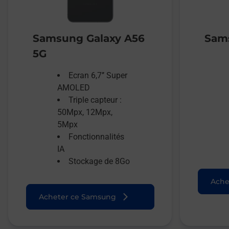
Samsung Galaxy A56
Sams
5G
Ecran 6,7’’ Super
AMOLED
Triple capteur :
50Mpx, 12Mpx,
5Mpx
Fonctionnalités
IA
Stockage de 8Go
Ache
Acheter ce Samsung