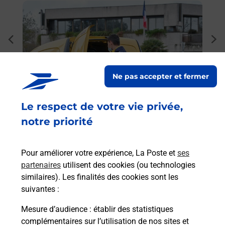
En savoir plus
En sa
Ache
dent
sui
rieur
Vous
ez
de c
Ne pas accepter et fermer
ste à
télé
Post
Le respect de votre vie privée,
notre priorité
En
Envoyer un colis
Vous souhaitez envoyer un colis depuis :
Pour améliorer votre expérience, La Poste et
ses
WASSELONNE (67310) ? Découvrez toutes les
partenaires
utilisent des cookies (ou technologies
solutions proposées par La Poste.
similaires). Les finalités des cookies sont les
suivantes :
En savoir plus
Mesure d’audience
: établir des statistiques
complémentaires sur l’utilisation de nos sites et