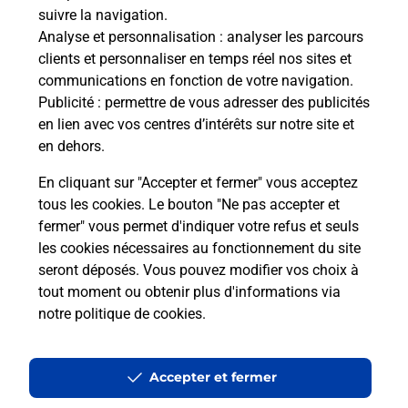
suivre la navigation.
Analyse et personnalisation
: analyser les parcours
La Poste à proximité
clients et personnaliser en temps réel nos sites et
communications en fonction de votre navigation.
Publicité
: permettre de vous adresser des publicités
en lien avec vos centres d’intérêts sur notre site et
La Poste
en dehors.
MARLENHEIM
En cliquant sur "Accepter et fermer" vous acceptez
Fermé
-
ouvre mardi à
09h00
tous les cookies. Le bouton "Ne pas accepter et
79 RUE DU GENERAL DE GAULLE
fermer" vous permet d'indiquer votre refus et seuls
67520
MARLENHEIM
les cookies nécessaires au fonctionnement du site
seront déposés. Vous pouvez modifier vos choix à
En savoir plus
tout moment ou obtenir plus d'informations via
notre politique de cookies
.
La Poste
MARMOUTIER
Accepter et fermer