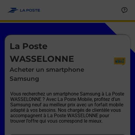
Le lien s'ouvre dans un nouvel onglet
Allez au contenu
Afficher ou masquer la réponse
Afficher ou masquer la réponse
Afficher ou masquer la réponse
Afficher ou masquer la réponse
Afficher ou masquer la réponse
Afficher ou masquer la réponse
Le lien s'ouvre dans un nouvel onglet
La Poste
WASSELONNE
Acheter un smartphone
Samsung
Vous recherchez un smartphone Samsung à
La Poste
WASSELONNE
? Avec La Poste Mobile, profitez d’un
Samsung neuf au meilleur prix avec un forfait mobile
adapté à vos besoins. Nos chargés de clientèle vous
accompagnent à
La Poste WASSELONNE
pour
trouver l’offre qui vous correspond le mieux.