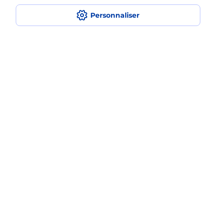
Fermé
-
ouvre mardi à
09h00
Personnaliser
17 RUE DU GENERAL LECLERC
67440
MARMOUTIER
En savoir plus
Malin !
La Poste
en ligne
Ouvert 24h/24
En savoir plus
Recherchez un autre point de contact