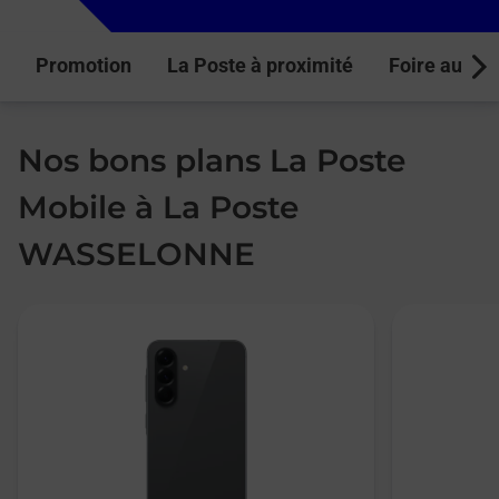
Promotion
La Poste à proximité
Foire aux q
Next
Nos bons plans La Poste
Mobile à La Poste
WASSELONNE