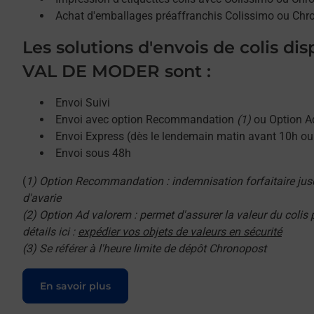
Achat d'emballages préaffranchis Colissimo ou Chr
Les solutions d'envois de colis di
VAL DE MODER sont :
Envoi Suivi
Envoi avec option Recommandation
(1)
ou Option A
Envoi Express (dès le lendemain matin avant 10h o
Envoi sous 48h
(
1) Option Recommandation : indemnisation forfaitaire jus
d'avarie
(2) Option Ad valorem : permet d'assurer la valeur du colis
détails ici :
expédier vos objets de valeurs en sécurité
(3) Se référer à l'heure limite de dépôt Chronopost
Le lien s'ouvre dans un nouvel onglet
En savoir plus