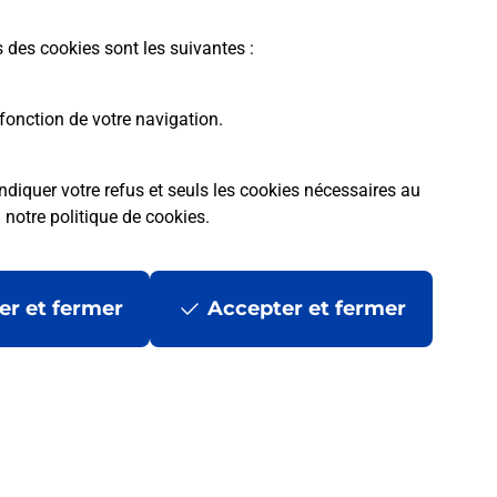
En savoir plus
s des cookies sont les suivantes :
fonction de votre navigation.
ndiquer votre refus et seuls les cookies nécessaires au
a
notre politique de cookies
.
tres ?
er et fermer
Accepter et fermer
ans se déplacer ?