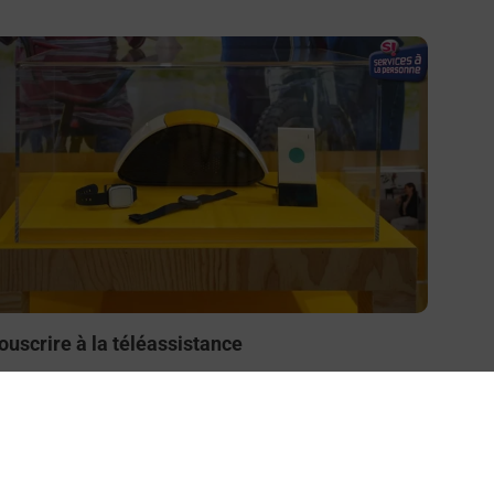
n savoir plus
ouscrire à la téléassistance
esoin d’un système de téléassistance à l’intérieur et/ou
 l’extérieur de votre domicile ? Découvrez les offres
éléalarme dans votre bureau de Poste à VAL DE
ODER.