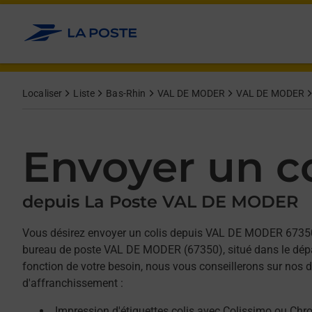
Allez au contenu
Afficher ou masquer la réponse
Afficher ou masquer la réponse
Afficher ou masquer la réponse
Localiser
Liste
Bas-Rhin
VAL DE MODER
VAL DE MODER
Envoyer un co
depuis La Poste VAL DE MODER
Vous désirez envoyer un colis depuis VAL DE MODER 6735
bureau de poste VAL DE MODER (67350), situé dans le dép
fonction de votre besoin, nous vous conseillerons sur nos d
d'affranchissement :
Impression d'étiquettes colis avec Colissimo ou Chr