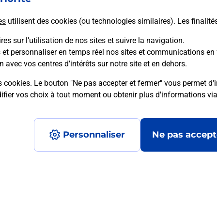
es
utilisent des cookies (ou technologies similaires). Les finalité
En savoir plus
es sur l’utilisation de nos sites et suivre la navigation.
s et personnaliser en temps réel nos sites et communications en 
n avec vos centres d’intérêts sur notre site et en dehors.
mment posées
s cookies. Le bouton "Ne pas accepter et fermer" vous permet d'i
fier vos choix à tout moment ou obtenir plus d'informations vi
é en ligne depuis votre boîte aux let
Personnaliser
Ne pas accept
re un retour chez un e-commerçant s
 prix ?