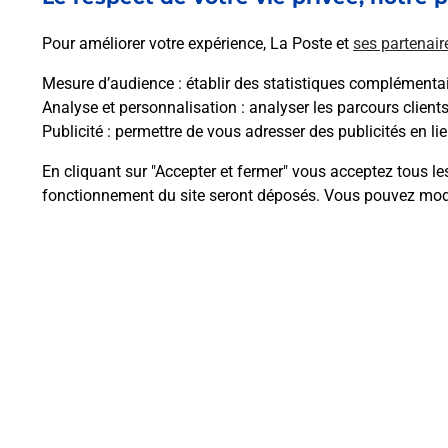
En savoir plus
Pour améliorer votre expérience, La Poste et
ses partenair
Mesure d’audience
: établir des statistiques complémentair
Analyse et personnalisation
: analyser les parcours client
Publicité
: permettre de vous adresser des publicités en lie
Questions fréque
En cliquant sur "Accepter et fermer" vous acceptez tous le
fonctionnement du site seront déposés. Vous pouvez modi
Comment retourner un colis achet
Comment envoyer un colis ou fai
Envoyer un petit colis au meilleur