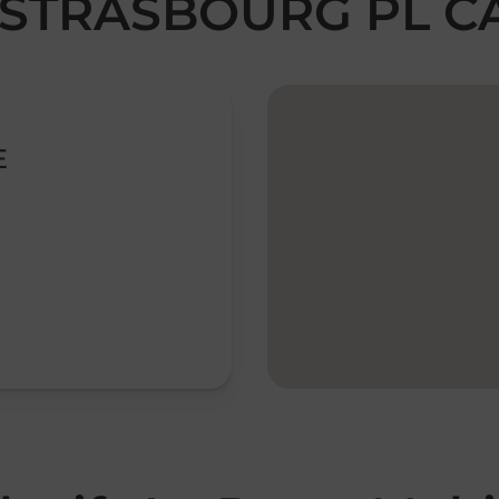
ed STRASBOURG PL 
E