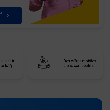
êt
 client à
Des offres mobiles
te 6/7j
à prix compétitifs