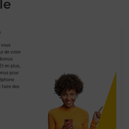
le
e
 vous
ur de votre
n bonus
Et en plus,
onus pour
léphone
 faire des