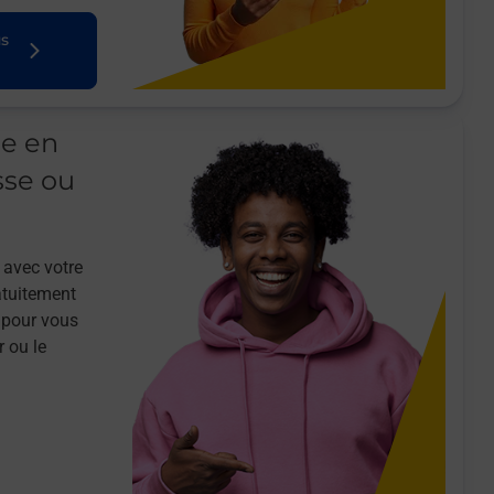
us
le en
sse ou
 avec votre
atuitement
 pour vous
r ou le