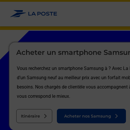
Le lien s'ouvre dans un nouvel onglet
Allez au contenu
Afficher ou masquer la réponse
Afficher ou masquer la réponse
Afficher ou masquer la réponse
Afficher ou masquer la réponse
Afficher ou masquer la réponse
Afficher ou masquer la réponse
Le lien s'ouvre dans un nouvel onglet
Acheter un smartphone Samsu
Vous recherchez un smartphone Samsung à
? Avec La 
d’un Samsung neuf au meilleur prix avec un forfait mob
besoins. Nos chargés de clientèle vous accompagnent
vous correspond le mieux.
Itinéraire
Acheter nos Samsung