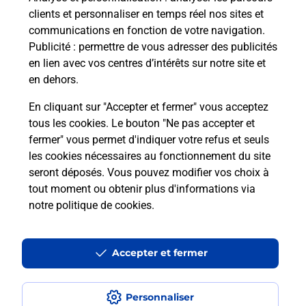
Quel âge minimum faut-il pour
clients et personnaliser en temps réel nos sites et
passer le permis bateau ?
communications en fonction de votre navigation.
Publicité
: permettre de vous adresser des publicités
en lien avec vos centres d’intérêts sur notre site et
Combien coûte le code bateau ?
en dehors.
Combien de temps est valable le
En cliquant sur "Accepter et fermer" vous acceptez
code bateau ?
tous les cookies. Le bouton "Ne pas accepter et
fermer" vous permet d'indiquer votre refus et seuls
les cookies nécessaires au fonctionnement du site
Peut-on passer le permis bateau
seront déposés. Vous pouvez modifier vos choix à
avec le CPF ?
tout moment ou obtenir plus d'informations via
notre politique de cookies
.
Localiser
Liste
Bas-Rhin
STRASBOURG
STRASBOURG EINSTEIN
Code Bateau
Accepter et fermer
Personnaliser