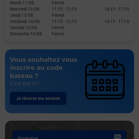
Mardi 11/08
Fermé
Mercredi 12/08
11:15
-
12:15
14:15
-
17:15
Jeudi 13/08
Fermé
Vendredi 14/08
11:15
-
12:15
14:15
-
17:15
Samedi 15/08
Fermé
Dimanche 16/08
Fermé
Vous souhaitez vous
inscrire au code
bateau ?
C'est par ici !
Je réserve ma session
Itinéraire