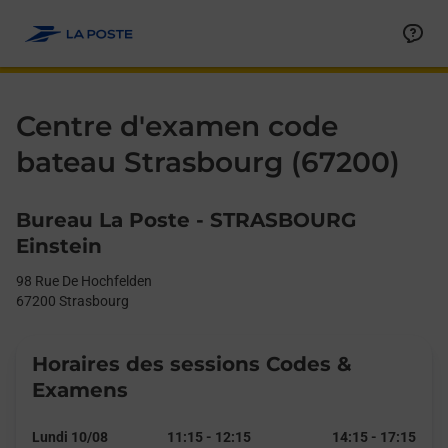
Le lien s'ouvre dans un nouvel onglet
Allez au contenu
Day of the Week
Get directions to Centre d&#39;examen code bateau at 98 Rue 
Afficher ou masquer la réponse
Afficher ou masquer la réponse
Afficher ou masquer la réponse
Afficher ou masquer la réponse
Hours
Centre d'examen code
bateau Strasbourg (67200)
Bureau La Poste - STRASBOURG
Einstein
98 Rue De Hochfelden
67200
Strasbourg
Horaires des sessions Codes &
Examens
Lundi 10/08
11:15
-
12:15
14:15
-
17:15