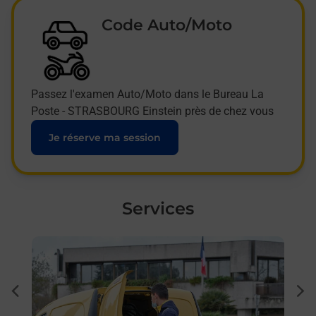
Code Auto/Moto
Passez l'examen Auto/Moto dans le Bureau La
Poste - STRASBOURG Einstein près de chez vous
Je réserve ma session
Services
En savoir plus
En sa
Ache
dent
sui