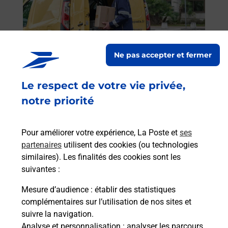
 auto
Vous
de c
 par
télé
Post
Ne pas accepter et fermer
En
Envoyer un colis
Le respect de votre vie privée,
Vous souhaitez envoyer un colis depuis :
notre priorité
STRASBOURG EINSTEIN (67200) ? Découvrez
toutes les solutions proposées par La Poste.
Pour améliorer votre expérience, La Poste et
ses
En savoir plus
partenaires
utilisent des cookies (ou technologies
similaires). Les finalités des cookies sont les
suivantes :
Mesure d’audience
: établir des statistiques
Foire aux questions
complémentaires sur l’utilisation de nos sites et
suivre la navigation.
Analyse et personnalisation
: analyser les parcours