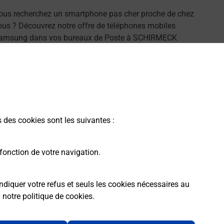
ous recherchez un smartphone pas cher proche de chez
ous ? Découvrez notre offre de téléphones mobiles
amsung dans vos bureaux de Poste à SCHIRMECK
67130) !
En savoir plus
s des cookies sont les suivantes :
fonction de votre navigation.
ndiquer votre refus et seuls les cookies nécessaires au
a
notre politique de cookies
.