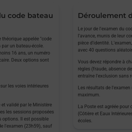
 du code bateau
Déroulement d
Le jour de l'examen du cod
l'avance, munis de leur co
ve théorique appelée "code
pièce d'identité. L'examen,
 par un bateau-école.
avec 40 questions aléatoir
 moins 16 ans, un numéro
caire. Deux options sont
Vous devez répondre à ch
règles (fraude, absence de
entraîne l'exclusion sans
sur les voies intérieures
Les résultats de l'examen
maximum.
 et validé par le Ministère
La Poste est agréée pour 
utes les sessions proposées
(Côtière et Eaux Intérieur
 options. Il est possible
écoles.
 de l'examen (23h59), sauf