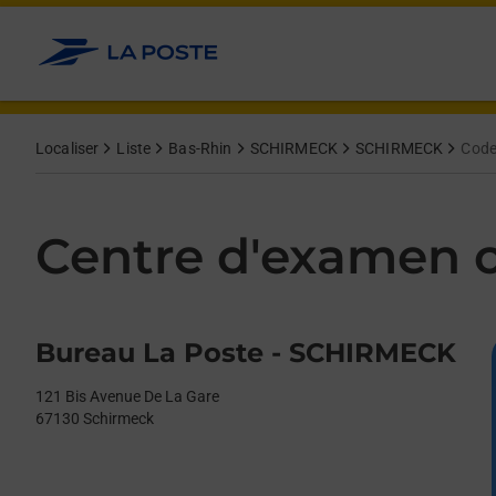
Le lien s'ouvre dans un nouvel onglet
Allez au contenu
Day of the Week
Get directions to Centre d&#39;examen code bateau at 121 Bis
Afficher ou masquer la réponse
Afficher ou masquer la réponse
Afficher ou masquer la réponse
Afficher ou masquer la réponse
Hours
Localiser
Liste
Bas-Rhin
SCHIRMECK
SCHIRMECK
Code
Centre d'examen c
Bureau La Poste - SCHIRMECK
121 Bis Avenue De La Gare
67130
Schirmeck