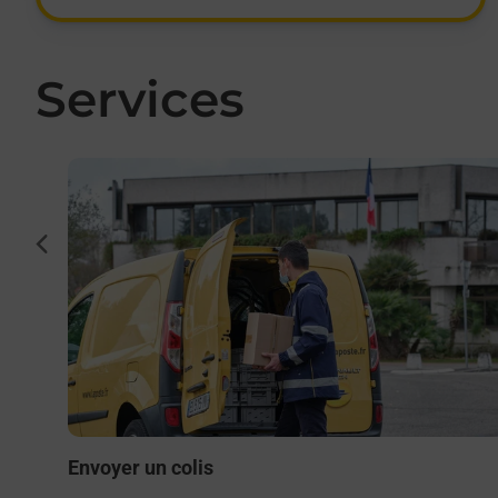
Services
En savoir plus
cédent
to ou
?
Envoyer un colis