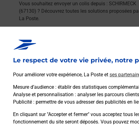
Vous souhaitez envoyer un colis depuis : SCHIRMECK
(67130) ? Découvrez toutes les solutions proposées pa
La Poste.
En savoir plus
Le respect de votre vie privée, notre p
Pour améliorer votre expérience, La Poste et
ses partenair
Foire aux questio
Mesure d’audience
: établir des statistiques complémentair
Analyse et personnalisation
: analyser les parcours client
Publicité
: permettre de vous adresser des publicités en lie
En cliquant sur "Accepter et fermer" vous acceptez tous le
Quel âge minimum faut-il pour pa
fonctionnement du site seront déposés. Vous pouvez modi