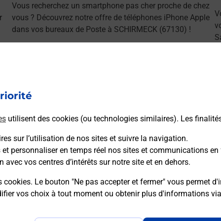
Vous recherchez un smartphone pas cher proche de chez
V
r
vous ? Découvrez notre offre de téléphones iPhone Apple
v
dans vos bureaux de Poste à SCHIRMECK (67130) !
S
(
En savoir plus
riorité
es
utilisent des cookies (ou technologies similaires). Les finalité
ns
es sur l’utilisation de nos sites et suivre la navigation.
s et personnaliser en temps réel nos sites et communications en 
n avec vos centres d’intérêts sur notre site et en dehors.
s cookies. Le bouton "Ne pas accepter et fermer" vous permet d'i
sser le permis bateau ?
fier vos choix à tout moment ou obtenir plus d'informations vi