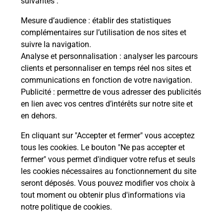
suivantes :
Vous
de c
Mesure d’audience
: établir des statistiques
télé
complémentaires sur l’utilisation de nos sites et
Post
suivre la navigation.
Analyse et personnalisation
: analyser les parcours
En
clients et personnaliser en temps réel nos sites et
Envoyer un colis
communications en fonction de votre navigation.
Publicité
: permettre de vous adresser des publicités
Vous souhaitez envoyer un colis depuis :
en lien avec vos centres d’intérêts sur notre site et
MOLSHEIM (67120) ? Découvrez toutes les
en dehors.
solutions proposées par La Poste.
En cliquant sur "Accepter et fermer" vous acceptez
En savoir plus
tous les cookies. Le bouton "Ne pas accepter et
fermer" vous permet d'indiquer votre refus et seuls
les cookies nécessaires au fonctionnement du site
seront déposés. Vous pouvez modifier vos choix à
Questions fréquemment posées
tout moment ou obtenir plus d'informations via
notre politique de cookies
.