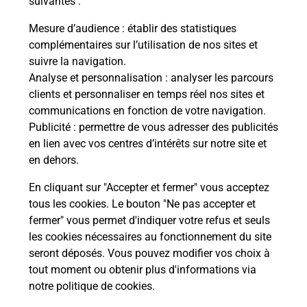
suivantes :
s
Vous
de c
Mesure d’audience
: établir des statistiques
télé
complémentaires sur l’utilisation de nos sites et
de P
suivre la navigation.
Analyse et personnalisation
: analyser les parcours
En
clients et personnaliser en temps réel nos sites et
Acheter un iPhone neuf ou reconditionné
communications en fonction de votre navigation.
Publicité
: permettre de vous adresser des publicités
Vous recherchez un smartphone pas cher proche
en lien avec vos centres d’intérêts sur notre site et
de chez vous ? Découvrez notre offre de
en dehors.
téléphones iPhone Apple dans vos bureaux de
Poste à MARMOUTIER (67440) !
En cliquant sur "Accepter et fermer" vous acceptez
tous les cookies. Le bouton "Ne pas accepter et
En savoir plus
fermer" vous permet d'indiquer votre refus et seuls
les cookies nécessaires au fonctionnement du site
seront déposés. Vous pouvez modifier vos choix à
tout moment ou obtenir plus d'informations via
Questions fréquemment posées
notre politique de cookies
.