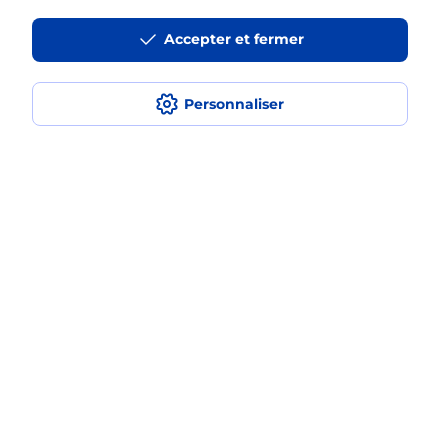
Accepter et fermer
La téléassistance classique avec
médaillon d’alarme qu’est ce que
c’est ?
Personnaliser
Comment fonctionne la
téléassistance classique ?
Comment est installée la
téléassistance classique ?
Localiser
Liste
Bas-Rhin
MARMOUTIER
MARMOUTIER
Teleassistance