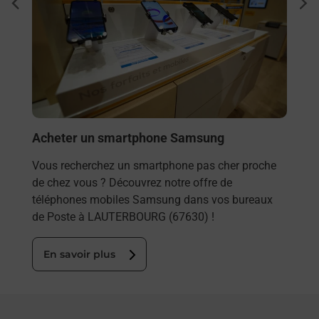
dent
sui
Vous
rieur
LAUT
ez
solu
ste à
En
Acheter un smartphone Samsung
Vous recherchez un smartphone pas cher proche
de chez vous ? Découvrez notre offre de
téléphones mobiles Samsung dans vos bureaux
de Poste à LAUTERBOURG (67630) !
En savoir plus