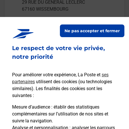
29 RUE DU GENERAL LECLERC
67160
WISSEMBOURG
En savoir plus
Ne pas accepter et fermer
Malin !
Le respect de votre vie privée,
notre priorité
La Poste
en ligne
Pour améliorer votre expérience, La Poste et
ses
Ouvert 24h/24
partenaires
utilisent des cookies (ou technologies
similaires). Les finalités des cookies sont les
En savoir plus
suivantes :
Mesure d’audience
: établir des statistiques
Recherchez un autre point de contact
complémentaires sur l’utilisation de nos sites et
suivre la navigation.
Analyse et personnalisation
: analyser les parcours