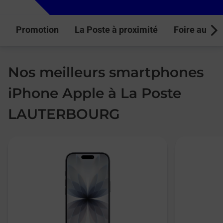
Promotion
La Poste à proximité
Foire aux q
Next
Nos meilleurs smartphones
iPhone Apple à La Poste
LAUTERBOURG