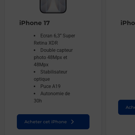
iPhone 17
iPho
Ecran 6,3’’ Super
Retina XDR
Double capteur
photo 48Mpx et
48Mpx
Stabilisateur
optique
Puce A19
Autonomie de
30h
Ache
Acheter cet iPhone