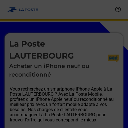
Le lien s'ouvre dans un nouvel onglet
Allez au contenu
Afficher ou masquer la réponse
Afficher ou masquer la réponse
Afficher ou masquer la réponse
Afficher ou masquer la réponse
Afficher ou masquer la réponse
Afficher ou masquer la réponse
Le lien s'ouvre dans un nouvel onglet
La Poste
LAUTERBOURG
Acheter un iPhone neuf ou
reconditionné
Vous recherchez un smartphone iPhone Apple à
La
Poste LAUTERBOURG
? Avec La Poste Mobile,
profitez d’un iPhone Apple neuf ou reconditionné au
meilleur prix avec un forfait mobile adapté à vos
besoins. Nos chargés de clientèle vous
accompagnent à
La Poste LAUTERBOURG
pour
trouver l’offre qui vous correspond le mieux.