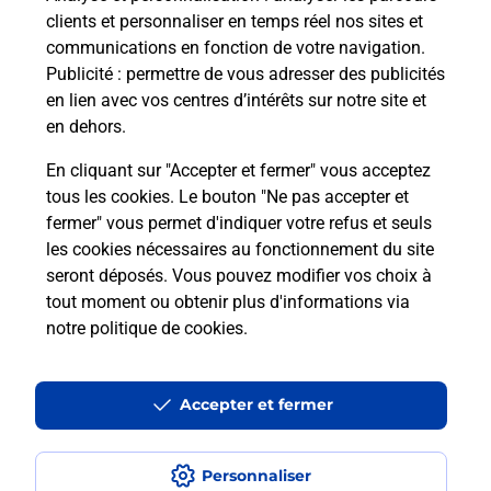
clients et personnaliser en temps réel nos sites et
communications en fonction de votre navigation.
Questions fréquemment posées
Publicité
: permettre de vous adresser des publicités
en lien avec vos centres d’intérêts sur notre site et
en dehors.
Quel réseau utilise La Poste Mobile ?
En cliquant sur "Accepter et fermer" vous acceptez
tous les cookies. Le bouton "Ne pas accepter et
Est-ce que je peux garder mon
fermer" vous permet d'indiquer votre refus et seuls
numéro de mobile gratuitement ?
les cookies nécessaires au fonctionnement du site
seront déposés. Vous pouvez modifier vos choix à
Est-ce que je peux bénéficier de la 5G
tout moment ou obtenir plus d'informations via
avec La Poste Mobile ?
notre politique de cookies
.
Est-ce que je peux utiliser mon forfait
à l’étranger avec La Poste Mobile ?
Accepter et fermer
Est-ce que je peux payer mon iPhone
Personnaliser