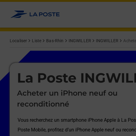
Le lien s'ouvre dans un nouvel onglet
Allez au contenu
Afficher ou masquer la réponse
Afficher ou masquer la réponse
Afficher ou masquer la réponse
Afficher ou masquer la réponse
Afficher ou masquer la réponse
Afficher ou masquer la réponse
Localiser
Liste
Bas-Rhin
INGWILLER
INGWILLER
Achete
Le lien s'ouvre dans un nouvel onglet
La Poste INGWI
Acheter un iPhone neuf ou
reconditionné
Vous recherchez un smartphone iPhone Apple à
La Pos
Poste Mobile, profitez d’un iPhone Apple neuf ou recond