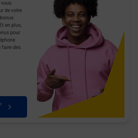
 vous
ur de votre
n bonus
Et en plus,
onus pour
léphone
 faire des
e