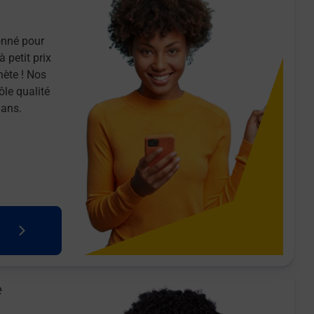
onné pour
 petit prix
nète ! Nos
ôle qualité
 ans.
e