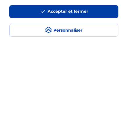
Accepter et fermer
La téléassistance classique avec
médaillon d’alarme qu’est ce que
c’est ?
Personnaliser
Comment fonctionne la
téléassistance classique ?
Comment est installée la
téléassistance classique ?
Localiser
Liste
Bas-Rhin
BISCHOFFSHEIM
BISCHOFFSHEIM
Teleassistance