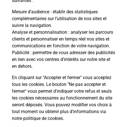
suivantes :
les
Vous
de c
Mesure d’audience
: établir des statistiques
télé
complémentaires sur l’utilisation de nos sites et
de P
suivre la navigation.
Analyse et personnalisation
: analyser les parcours
En
clients et personnaliser en temps réel nos sites et
Acheter un iPhone neuf ou reconditionné
communications en fonction de votre navigation.
Publicité
: permettre de vous adresser des publicités
Vous recherchez un smartphone pas cher proche
en lien avec vos centres d’intérêts sur notre site et
de chez vous ? Découvrez notre offre de
en dehors.
téléphones iPhone Apple dans vos bureaux de
Poste à BISCHOFFSHEIM (67870) !
En cliquant sur "Accepter et fermer" vous acceptez
tous les cookies. Le bouton "Ne pas accepter et
En savoir plus
fermer" vous permet d'indiquer votre refus et seuls
les cookies nécessaires au fonctionnement du site
seront déposés. Vous pouvez modifier vos choix à
tout moment ou obtenir plus d'informations via
Questions fréquemment posées
notre politique de cookies
.