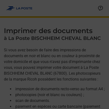
Allez au contenu
Afficher ou masquer la réponse
Afficher ou masquer la réponse
Afficher ou masquer la réponse
Afficher ou masquer la réponse
Imprimer des documents
à La Poste BISCHHEIM CHEVAL BLANC
Si vous avez besoin de faire des impressions de
documents en noir et blanc ou en couleur à proximité de
votre domicile et que vous n'avez pas d'imprimante chez
vous, vous pouvez imprimer votre document à La Poste
BISCHHEIM CHEVAL BLANC (67800). Les photocopieurs
de la marque Ricoh possèdent les fonctions suivantes :
impression de documents recto-verso au format A4 ;
photocopies (noir et blanc ou couleurs) ;
scan de documents.
paiement en espèces ou carte bancaire (paiement