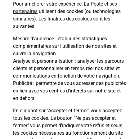
Pour améliorer votre expérience, La Poste et
ses
partenaires
utilisent des cookies (ou technologies
similaires). Les finalités des cookies sont les
suivantes :
Mesure d’audience
: établir des statistiques
complémentaires sur l’utilisation de nos sites et
Services
suivre la navigation.
Analyse et personnalisation
: analyser les parcours
En savoir plus
En sa
clients et personnaliser en temps réel nos sites et
communications en fonction de votre navigation.
Ach
Publicité
: permettre de vous adresser des publicités
dent
sui
en lien avec vos centres d’intérêts sur notre site et
rieur
Vous
en dehors.
ez
de c
ste à
télé
En cliquant sur "Accepter et fermer" vous acceptez
de P
tous les cookies. Le bouton "Ne pas accepter et
fermer" vous permet d'indiquer votre refus et seuls
les cookies nécessaires au fonctionnement du site
En
Acheter un iPhone neuf ou reconditionné