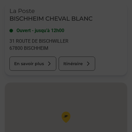
Le lien s'ouvre dans un nouvel onglet
La Poste
BISCHHEIM CHEVAL BLANC
Ouvert
-
jusqu'à
12h00
31 ROUTE DE BISCHWILLER
67800
BISCHHEIM
En savoir plus
Itinéraire
Pin de la carte