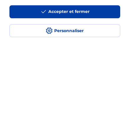
La téléassistance classique avec
Accepter et fermer
médaillon d’alarme qu’est ce que
c’est ?
Personnaliser
Comment fonctionne la
téléassistance classique ?
Comment est installée la
téléassistance classique ?
Localiser
Liste
Aveyron
ST AFFRIQUE
SAINT AFFRIQUE
Teleassistance