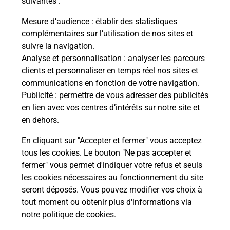
suivantes :
che
Vous
de c
Mesure d’audience
: établir des statistiques
ux
télé
complémentaires sur l’utilisation de nos sites et
Post
suivre la navigation.
Analyse et personnalisation
: analyser les parcours
En
clients et personnaliser en temps réel nos sites et
Envoyer un colis
communications en fonction de votre navigation.
Publicité
: permettre de vous adresser des publicités
Vous souhaitez envoyer un colis depuis : SAINT
en lien avec vos centres d’intérêts sur notre site et
AFFRIQUE (12400) ? Découvrez toutes les
en dehors.
solutions proposées par La Poste.
En cliquant sur "Accepter et fermer" vous acceptez
En savoir plus
tous les cookies. Le bouton "Ne pas accepter et
fermer" vous permet d'indiquer votre refus et seuls
les cookies nécessaires au fonctionnement du site
seront déposés. Vous pouvez modifier vos choix à
Questions fréquemment posées
tout moment ou obtenir plus d'informations via
notre politique de cookies
.