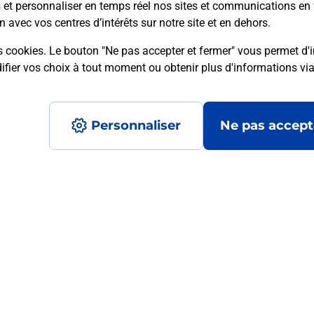
s et personnaliser en temps réel nos sites et communications en 
n avec vos centres d’intérêts sur notre site et en dehors.
s cookies. Le bouton "Ne pas accepter et fermer" vous permet d'i
mment posées
fier vos choix à tout moment ou obtenir plus d'informations vi
Personnaliser
Ne pas accept
médaillon d’alarme qu’est ce que c’est
tance classique ?
stance classique ?