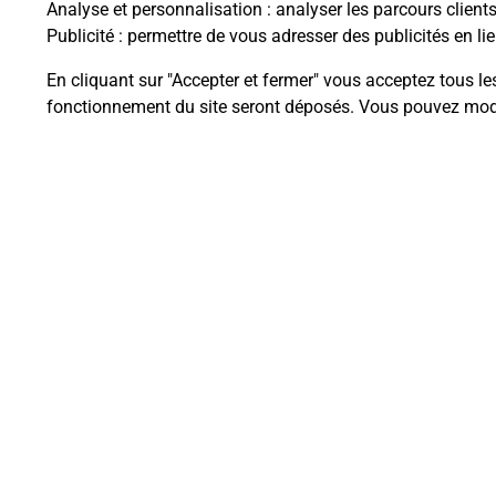
Analyse et personnalisation
: analyser les parcours client
Publicité
: permettre de vous adresser des publicités en lie
En cliquant sur "Accepter et fermer" vous acceptez tous le
Questions fréque
fonctionnement du site seront déposés. Vous pouvez modi
La téléassistance classique avec 
Comment fonctionne la téléassis
Comment est installée la téléassi