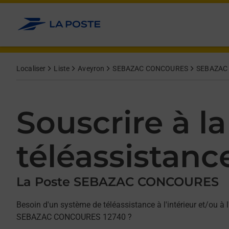
Allez au contenu
Afficher ou masquer la réponse
Afficher ou masquer la réponse
Afficher ou masquer la réponse
Localiser
Liste
Aveyron
SEBAZAC CONCOURES
SEBAZAC
Souscrire à la
téléassistanc
La Poste SEBAZAC CONCOURES
Besoin d'un système de téléassistance à l'intérieur et/ou à l
SEBAZAC CONCOURES 12740 ?