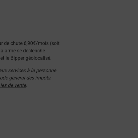
ur de chute 6,90€/mois (soit
l'alarme se déclenche
t le Bipper géolocalisé.
 aux services à la personne
 code général des impôts.
les de vente
.