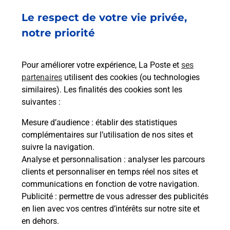
Le respect de votre vie privée,
Ach
dent
sui
notre priorité
rieur
Vous
ez
de c
ste à
télé
Pour améliorer votre expérience, La Poste et
ses
de P
partenaires
utilisent des cookies (ou technologies
similaires). Les finalités des cookies sont les
En
suivantes :
Acheter un iPhone neuf ou reconditionné
Mesure d’audience
: établir des statistiques
Vous recherchez un smartphone pas cher proche
complémentaires sur l’utilisation de nos sites et
de chez vous ? Découvrez notre offre de
suivre la navigation.
téléphones iPhone Apple dans vos bureaux de
Analyse et personnalisation
: analyser les parcours
Poste à MUR DE BARREZ (12600) !
clients et personnaliser en temps réel nos sites et
communications en fonction de votre navigation.
En savoir plus
Publicité
: permettre de vous adresser des publicités
en lien avec vos centres d’intérêts sur notre site et
en dehors.