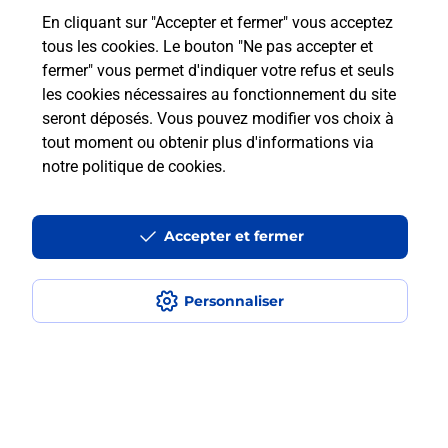
En cliquant sur "Accepter et fermer" vous acceptez
Questions fréquemment posées
tous les cookies. Le bouton "Ne pas accepter et
fermer" vous permet d'indiquer votre refus et seuls
les cookies nécessaires au fonctionnement du site
Comment retourner un colis acheté
seront déposés. Vous pouvez modifier vos choix à
en ligne depuis votre boîte aux lettres
tout moment ou obtenir plus d'informations via
?
notre politique de cookies
.
Comment envoyer un colis ou faire un
retour chez un e-commerçant sans se
Accepter et fermer
déplacer ?
Personnaliser
Envoyer un petit colis au meilleur
prix ?
Localiser
Liste
Aveyron
MUR DE BARREZ