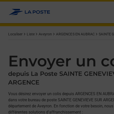
Allez au contenu
Afficher ou masquer la réponse
Afficher ou masquer la réponse
Afficher ou masquer la réponse
Localiser
Liste
Aveyron
ARGENCES EN AUBRAC
SAINTE 
Envoyer un co
depuis La Poste SAINTE GENEVI
ARGENCE
Vous désirez envoyer un colis depuis ARGENCES EN AUBR
dans votre bureau de poste SAINTE GENEVIEVE SUR ARGENC
département de Aveyron. En fonction de votre besoin, nous
différentes solutions d'affranchissement :