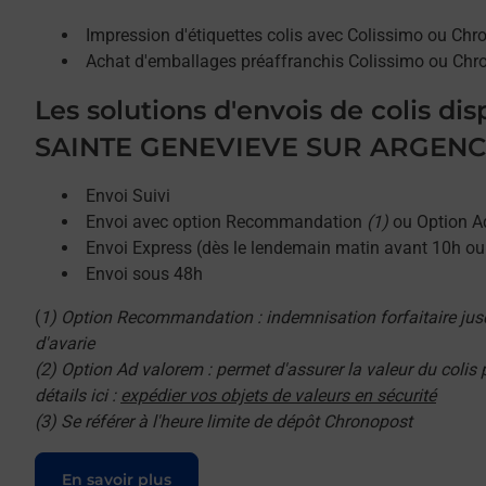
Impression d'étiquettes colis avec Colissimo ou Chr
Achat d'emballages préaffranchis Colissimo ou Chr
Les solutions d'envois de colis di
SAINTE GENEVIEVE SUR ARGENCE
Envoi Suivi
Envoi avec option Recommandation
(1)
ou Option A
Envoi Express (dès le lendemain matin avant 10h o
Envoi sous 48h
(
1) Option Recommandation : indemnisation forfaitaire jus
d'avarie
(2) Option Ad valorem : permet d'assurer la valeur du colis
détails ici :
expédier vos objets de valeurs en sécurité
(3) Se référer à l'heure limite de dépôt Chronopost
Le lien s'ouvre dans un nouvel onglet
En savoir plus