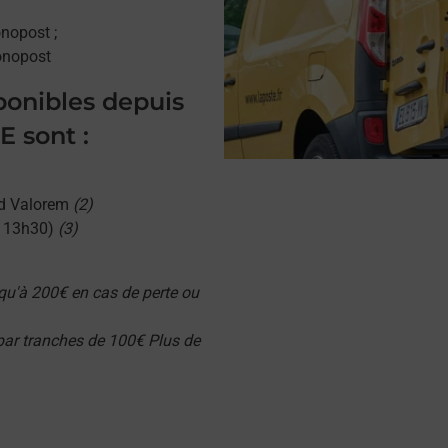
onopost ;
onopost
sponibles depuis
 sont :
d Valorem
(2)
u 13h30)
(3)
qu'à 200€ en cas de perte ou
 par tranches de 100€ Plus de