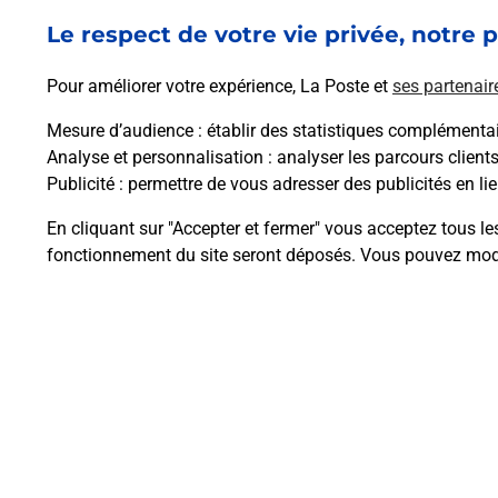
ARGENCE (12420) !
Le respect de votre vie privée, notre p
En savoir plus
Pour améliorer votre expérience, La Poste et
ses partenair
Mesure d’audience
: établir des statistiques complémentair
Analyse et personnalisation
: analyser les parcours client
Publicité
: permettre de vous adresser des publicités en lie
Questions fréque
En cliquant sur "Accepter et fermer" vous acceptez tous le
fonctionnement du site seront déposés. Vous pouvez modi
Comment retourner un colis achet
Comment envoyer un colis ou fai
Envoyer un petit colis au meilleur