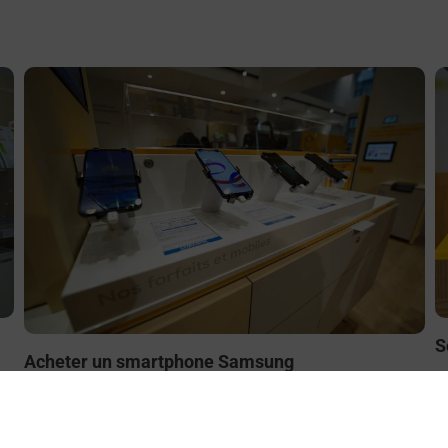
En savoir plus
E
S
Acheter un smartphone Samsung
ez
B
Vous recherchez un smartphone pas cher proche de chez
le
à
vous ? Découvrez notre offre de téléphones mobiles
t