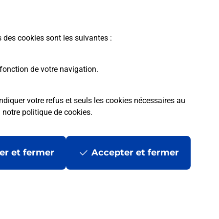
ENEVIEVE SUR ARGENCE.
En savoir plus
s des cookies sont les suivantes :
fonction de votre navigation.
ndiquer votre refus et seuls les cookies nécessaires au
a
notre politique de cookies
.
tres ?
er et fermer
Accepter et fermer
ans se déplacer ?