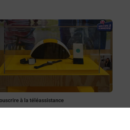
n savoir plus
ouscrire à la téléassistance
esoin d’un système de téléassistance à l’intérieur et/ou
 l’extérieur de votre domicile ? Découvrez les offres
éléalarme dans votre bureau de Poste à SAINTE