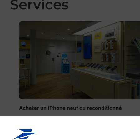
Services
En savoir plus
Acheter un iPhone neuf ou reconditionné
Vous recherchez un smartphone pas cher proche de ch
vous ? Découvrez notre offre de téléphones iPhone App
dans vos bureaux de Poste à SAINTE GENEVIEVE SUR