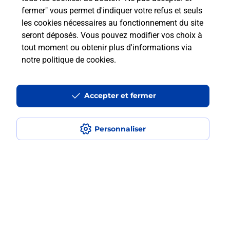
fermer" vous permet d'indiquer votre refus et seuls
les cookies nécessaires au fonctionnement du site
Comment retourner un colis acheté
seront déposés. Vous pouvez modifier vos choix à
en ligne depuis votre boîte aux lettres
tout moment ou obtenir plus d'informations via
?
notre politique de cookies
.
Comment envoyer un colis ou faire un
retour chez un e-commerçant sans se
Accepter et fermer
déplacer ?
Personnaliser
Envoyer un petit colis au meilleur
prix ?
Localiser
Liste
Aude
VINASSAN
VINASSAN
Envoi de colis