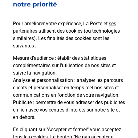
notre priorité
rieur
Vous
ez
de c
ste à
télé
Pour améliorer votre expérience, La Poste et
ses
de P
partenaires
utilisent des cookies (ou technologies
similaires). Les finalités des cookies sont les
En
suivantes :
Acheter un iPhone neuf ou reconditionné
Mesure d’audience
: établir des statistiques
Vous recherchez un smartphone pas cher proche
complémentaires sur l’utilisation de nos sites et
de chez vous ? Découvrez notre offre de
suivre la navigation.
téléphones iPhone Apple dans vos bureaux de
Analyse et personnalisation
: analyser les parcours
Poste à VINASSAN (11110) !
clients et personnaliser en temps réel nos sites et
communications en fonction de votre navigation.
En savoir plus
Publicité
: permettre de vous adresser des publicités
en lien avec vos centres d’intérêts sur notre site et
en dehors.
En cliquant sur "Accepter et fermer" vous acceptez
Questions fréquemment posées
tous les cookies. Le bouton "Ne pas accepter et