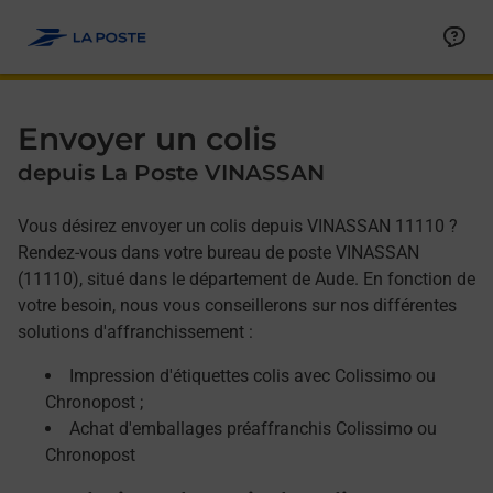
Allez au contenu
Afficher ou masquer la réponse
Afficher ou masquer la réponse
Afficher ou masquer la réponse
Envoyer un colis
depuis La Poste VINASSAN
Vous désirez envoyer un colis depuis VINASSAN 11110 ?
Rendez-vous dans votre bureau de poste VINASSAN
(11110), situé dans le département de Aude. En fonction de
votre besoin, nous vous conseillerons sur nos différentes
solutions d'affranchissement :
Impression d'étiquettes colis avec Colissimo ou
Chronopost ;
Achat d'emballages préaffranchis Colissimo ou
Chronopost