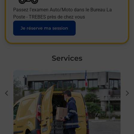
Passez l'examen Auto/Moto dans le Bureau La
Poste - TREBES près de chez vous
Je réserve ma session
Services
En savoir plus
En sa
à
Sous
dent
sui
par
Besoi
et/ou
les 
TRE