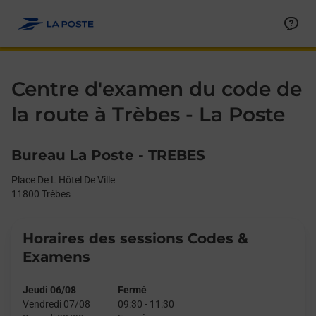
Le lien s'ouvre dans un nouvel onglet
Allez au contenu
Day of the Week
Get directions to La Poste - Centre d’examen du code de la route 
Afficher ou masquer la réponse
Afficher ou masquer la réponse
Afficher ou masquer la réponse
Afficher ou masquer la réponse
Afficher ou masquer la réponse
Afficher ou masquer la réponse
Afficher ou masquer la réponse
Afficher ou masquer la réponse
Afficher ou masquer la réponse
Afficher ou masquer le contenu
Hours
Centre d'examen du code de
la route à Trèbes - La Poste
Bureau La Poste - TREBES
Place De L Hôtel De Ville
11800
Trèbes
Horaires des sessions Codes &
Examens
Jeudi 06/08
Fermé
Vendredi 07/08
09:30
-
11:30