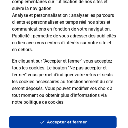
complémentaires sur l’utilisation de nos sites et
de la route ?
suivre la navigation.
Analyse et personnalisation
: analyser les parcours
Combien de temps dure l'examen du
clients et personnaliser en temps réel nos sites et
code de la route ?
communications en fonction de votre navigation.
Publicité
: permettre de vous adresser des publicités
À quel âge peut-on passer le code de
en lien avec vos centres d’intérêts sur notre site et
la route ?
en dehors.
En cliquant sur "Accepter et fermer" vous acceptez
tous les cookies. Le bouton "Ne pas accepter et
fermer" vous permet d'indiquer votre refus et seuls
les cookies nécessaires au fonctionnement du site
seront déposés. Vous pouvez modifier vos choix à
En Savoir Plus sur Trèbes
tout moment ou obtenir plus d'informations via
notre politique de cookies
.
Localiser
Liste
Aude
TREBES
TREBES
Code de la Route
Accepter et fermer