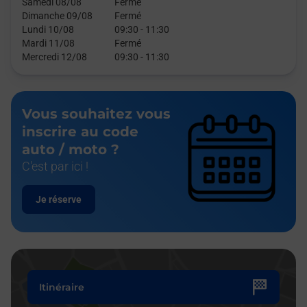
Samedi 08/08
Fermé
Dimanche 09/08
Fermé
Lundi 10/08
09:30
-
11:30
Mardi 11/08
Fermé
Mercredi 12/08
09:30
-
11:30
Vous souhaitez vous
inscrire au code
auto / moto ?
C'est par ici !
Je réserve
Itinéraire