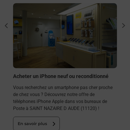
En savoir plus
En sa
Envo
dent
sui
Vous
rieur
NAZA
ez
solu
ste à
En
Acheter un iPhone neuf ou reconditionné
Vous recherchez un smartphone pas cher proche
de chez vous ? Découvrez notre offre de
téléphones iPhone Apple dans vos bureaux de
Poste à SAINT NAZAIRE D AUDE (11120) !
En savoir plus