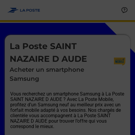
Le lien s'ouvre dans un nouvel onglet
Allez au contenu
Afficher ou masquer la réponse
Afficher ou masquer la réponse
Afficher ou masquer la réponse
Afficher ou masquer la réponse
Afficher ou masquer la réponse
Afficher ou masquer la réponse
Le lien s'ouvre dans un nouvel onglet
La Poste SAINT
NAZAIRE D AUDE
Acheter un smartphone
Samsung
Vous recherchez un smartphone Samsung à
La Poste
SAINT NAZAIRE D AUDE
? Avec La Poste Mobile,
profitez d’un Samsung neuf au meilleur prix avec un
forfait mobile adapté à vos besoins. Nos chargés de
clientèle vous accompagnent à
La Poste SAINT
NAZAIRE D AUDE
pour trouver l’offre qui vous
correspond le mieux.