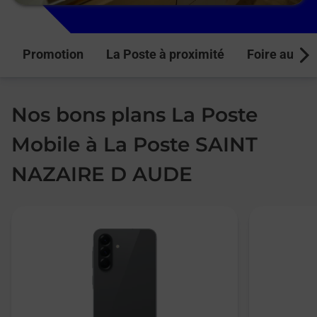
Promotion
La Poste à proximité
Foire aux q
Next
Nos bons plans La Poste
Mobile à La Poste SAINT
NAZAIRE D AUDE