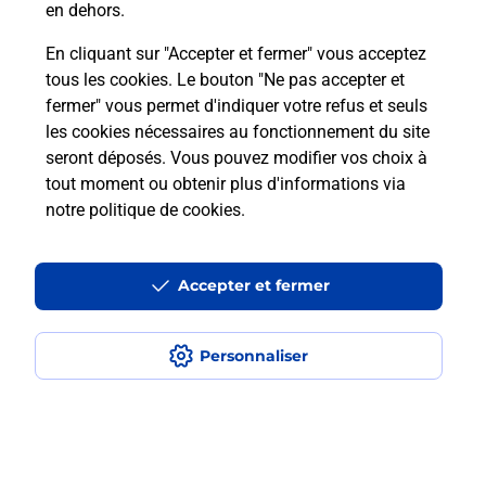
en dehors.
Est-ce que je peux payer mon
En cliquant sur "Accepter et fermer" vous acceptez
smartphone Samsung en plusieurs
tous les cookies. Le bouton "Ne pas accepter et
fois avec La Poste Mobile ?
fermer" vous permet d'indiquer votre refus et seuls
les cookies nécessaires au fonctionnement du site
seront déposés. Vous pouvez modifier vos choix à
Est-ce que je peux assurer mon
tout moment ou obtenir plus d'informations via
smartphone Samsung ?
notre politique de cookies
.
Localiser
Liste
Aude
ST NAZAIRE D AUDE
Accepter et fermer
SAINT NAZAIRE D AUDE
Acheter un smartphone Samsung
Personnaliser
Plan du site
Accessibilité : partiellement conforme