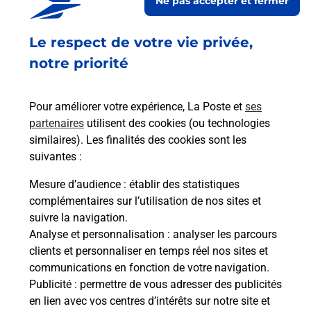
Ne pas accepter et fermer
Recherchez un autre point de contact
Le respect de votre vie privée,
notre priorité
Questions fréquemment posées
Pour améliorer votre expérience, La Poste et
ses
partenaires
utilisent des cookies (ou technologies
Quel réseau utilise La Poste Mobile ?
similaires). Les finalités des cookies sont les
suivantes :
Est-ce que je peux garder mon
Mesure d’audience
: établir des statistiques
numéro de mobile gratuitement ?
complémentaires sur l’utilisation de nos sites et
suivre la navigation.
Est-ce que je peux bénéficier de la 5G
Analyse et personnalisation
: analyser les parcours
avec La Poste Mobile ?
clients et personnaliser en temps réel nos sites et
communications en fonction de votre navigation.
Publicité
: permettre de vous adresser des publicités
Est-ce que je peux utiliser mon forfait
en lien avec vos centres d’intérêts sur notre site et
à l’étranger avec La Poste Mobile ?