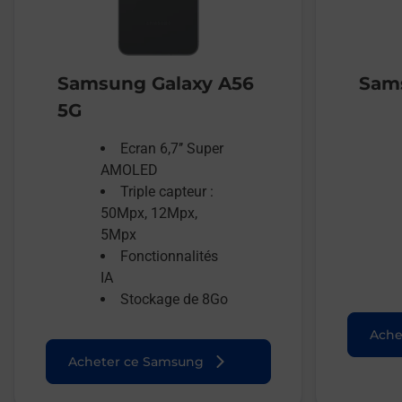
Samsung Galaxy A56
Sams
5G
Ecran 6,7’’ Super
AMOLED
Triple capteur :
50Mpx, 12Mpx,
5Mpx
Fonctionnalités
IA
Stockage de 8Go
Ache
Acheter ce Samsung