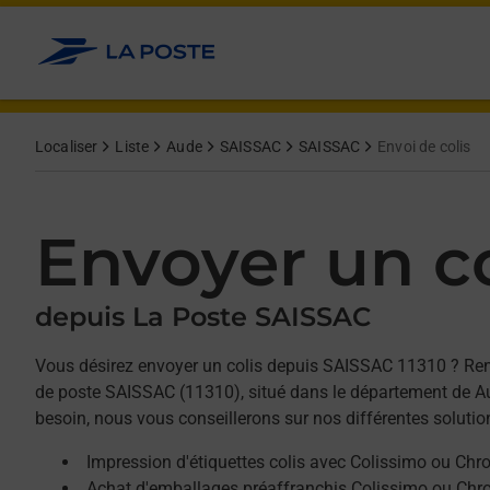
Allez au contenu
Afficher ou masquer la réponse
Afficher ou masquer la réponse
Afficher ou masquer la réponse
Localiser
Liste
Aude
SAISSAC
SAISSAC
Envoi de colis
Envoyer un co
depuis La Poste SAISSAC
Vous désirez envoyer un colis depuis SAISSAC 11310 ? Re
de poste SAISSAC (11310), situé dans le département de Au
besoin, nous vous conseillerons sur nos différentes solutio
Impression d'étiquettes colis avec Colissimo ou Chr
Achat d'emballages préaffranchis Colissimo ou Chr