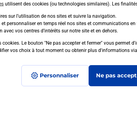
es
utilisent des cookies (ou technologies similaires). Les finalité
En savoir plus
es sur l’utilisation de nos sites et suivre la navigation.
s et personnaliser en temps réel nos sites et communications en 
n avec vos centres d’intérêts sur notre site et en dehors.
mment posées
s cookies. Le bouton "Ne pas accepter et fermer" vous permet d'i
fier vos choix à tout moment ou obtenir plus d'informations vi
é en ligne depuis votre boîte aux let
Personnaliser
Ne pas accept
re un retour chez un e-commerçant s
 prix ?