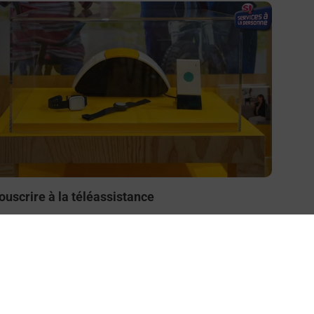
n savoir plus
ouscrire à la téléassistance
esoin d’un système de téléassistance à l’intérieur et/ou
 l’extérieur de votre domicile ? Découvrez les offres
éléalarme dans votre bureau de Poste à SAISSAC.
En savoir plus