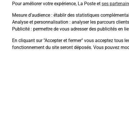
Pour améliorer votre expérience, La Poste et
ses partenair
Mesure d’audience
: établir des statistiques complémentair
Analyse et personnalisation
: analyser les parcours client
Publicité
: permettre de vous adresser des publicités en lie
Questions fréque
En cliquant sur "Accepter et fermer" vous acceptez tous le
fonctionnement du site seront déposés. Vous pouvez modi
Comment retourner un colis achet
Comment envoyer un colis ou fai
Envoyer un petit colis au meilleur