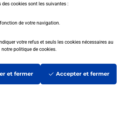
s des cookies sont les suivantes :
fonction de votre navigation.
ndiquer votre refus et seuls les cookies nécessaires au
a
notre politique de cookies
.
tres ?
er et fermer
Accepter et fermer
ans se déplacer ?