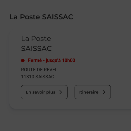
La Poste SAISSAC
Le lien s'ouvre dans un nouvel onglet
La Poste
SAISSAC
Fermé
-
jusqu'à
10h00
ROUTE DE REVEL
11310
SAISSAC
En savoir plus
Itinéraire