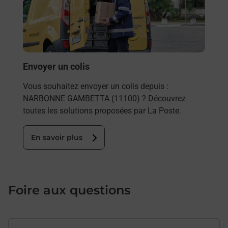
et/ou
les 
NAR
En
Envoyer un colis
Vous souhaitez envoyer un colis depuis :
NARBONNE GAMBETTA (11100) ? Découvrez
toutes les solutions proposées par La Poste.
En savoir plus
Foire aux questions