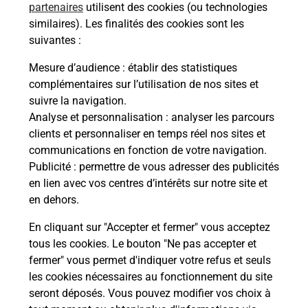
Comment avoir les résultats du code
partenaires
utilisent des cookies (ou technologies
de la route ?
similaires). Les finalités des cookies sont les
suivantes :
Combien de temps dure l'examen du
Mesure d’audience
: établir des statistiques
code de la route ?
complémentaires sur l’utilisation de nos sites et
suivre la navigation.
Comment s'inscrire au code de la
Analyse et personnalisation
: analyser les parcours
route ?
clients et personnaliser en temps réel nos sites et
communications en fonction de votre navigation.
Combien de fautes pour le code de la
Publicité
: permettre de vous adresser des publicités
route ?
en lien avec vos centres d’intérêts sur notre site et
en dehors.
En cliquant sur "Accepter et fermer" vous acceptez
tous les cookies. Le bouton "Ne pas accepter et
fermer" vous permet d'indiquer votre refus et seuls
les cookies nécessaires au fonctionnement du site
En Savoir Plus sur Narbonne
seront déposés. Vous pouvez modifier vos choix à