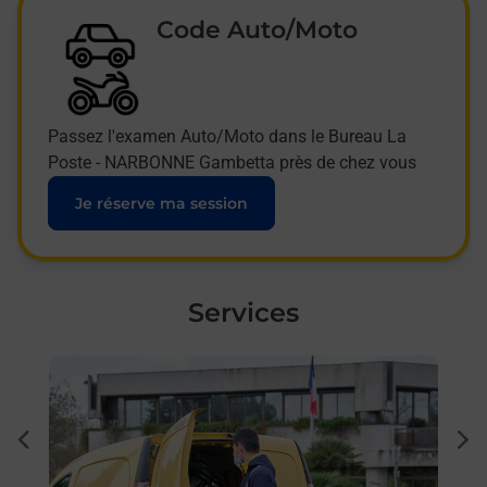
Code Auto/Moto
Passez l'examen Auto/Moto dans le Bureau La
Poste - NARBONNE Gambetta près de chez vous
Je réserve ma session
Services
En savoir plus
En sa
à
Sous
dent
sui
ée
Besoi