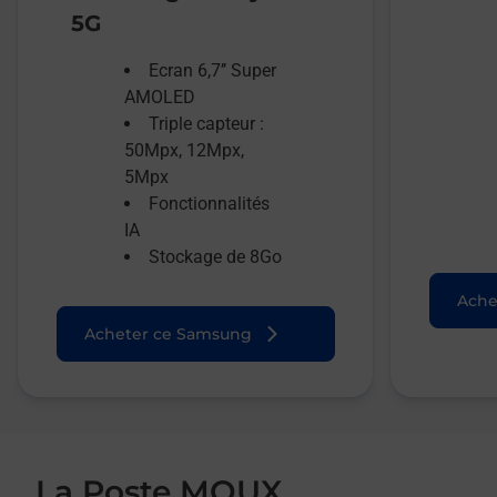
5G
Ecran 6,7’’ Super
AMOLED
Triple capteur :
50Mpx, 12Mpx,
5Mpx
Fonctionnalités
IA
Stockage de 8Go
Ache
Acheter ce Samsung
La Poste MOUX