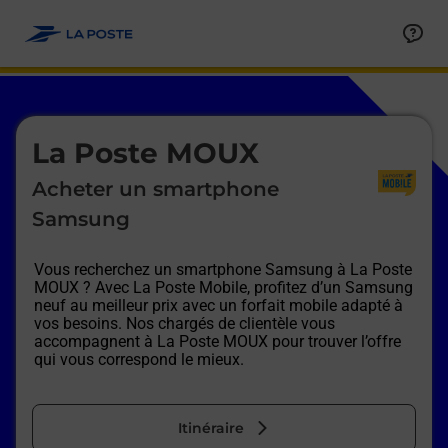
Le lien s'ouvre dans un nouvel onglet
Allez au contenu
Afficher ou masquer la réponse
Afficher ou masquer la réponse
Afficher ou masquer la réponse
Afficher ou masquer la réponse
Afficher ou masquer la réponse
Afficher ou masquer la réponse
Le lien s'ouvre dans un nouvel onglet
La Poste MOUX
Acheter un smartphone
Samsung
Vous recherchez un smartphone Samsung à
La Poste
MOUX
? Avec La Poste Mobile, profitez d’un Samsung
neuf au meilleur prix avec un forfait mobile adapté à
vos besoins. Nos chargés de clientèle vous
accompagnent à
La Poste MOUX
pour trouver l’offre
qui vous correspond le mieux.
Itinéraire