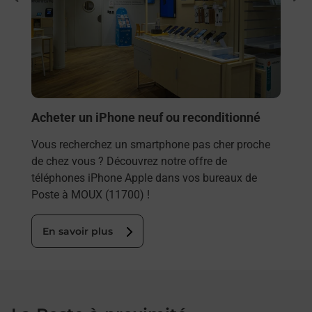
Vous
rieur
(117
ez
prop
ste à
En
Acheter un iPhone neuf ou reconditionné
Vous recherchez un smartphone pas cher proche
de chez vous ? Découvrez notre offre de
téléphones iPhone Apple dans vos bureaux de
Poste à MOUX (11700) !
En savoir plus