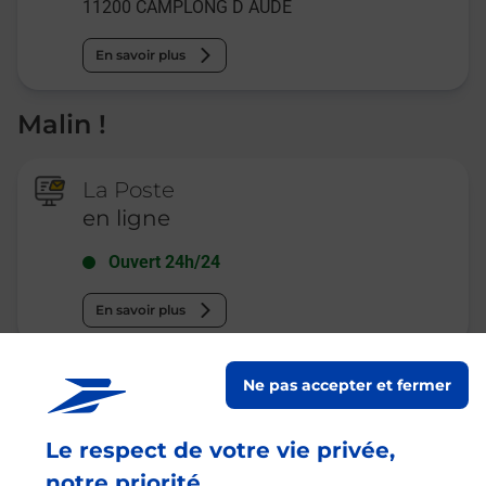
11200
CAMPLONG D AUDE
En savoir plus
Malin !
La Poste
en ligne
Ouvert 24h/24
En savoir plus
Ne pas accepter et fermer
Recherchez un autre point de contact
Le respect de votre vie privée,
notre priorité