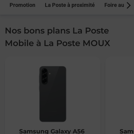
Promotion
La Poste à proximité
Foire aux q
Next
Nos bons plans La Poste
Mobile à La Poste MOUX
Samsung Galaxy A56
Sams