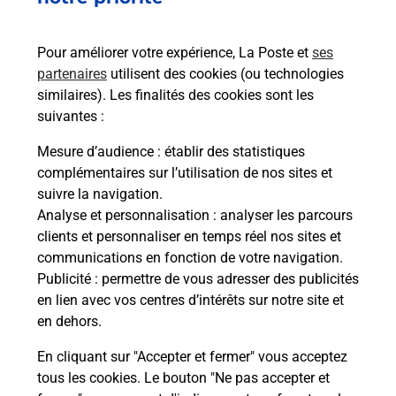
Questions fréquemment posées
Pour améliorer votre expérience, La Poste et
ses
partenaires
utilisent des cookies (ou technologies
Quel réseau utilise La Poste Mobile ?
similaires). Les finalités des cookies sont les
suivantes :
Est-ce que je peux garder mon
Mesure d’audience
: établir des statistiques
numéro de mobile gratuitement ?
complémentaires sur l’utilisation de nos sites et
suivre la navigation.
Est-ce que je peux bénéficier de la 5G
Analyse et personnalisation
: analyser les parcours
avec La Poste Mobile ?
clients et personnaliser en temps réel nos sites et
communications en fonction de votre navigation.
Publicité
: permettre de vous adresser des publicités
Est-ce que je peux utiliser mon forfait
en lien avec vos centres d’intérêts sur notre site et
à l’étranger avec La Poste Mobile ?
en dehors.
Est-ce que je peux payer mon
En cliquant sur "Accepter et fermer" vous acceptez
smartphone Samsung en plusieurs
tous les cookies. Le bouton "Ne pas accepter et
fois avec La Poste Mobile ?