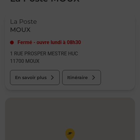
Le lien s'ouvre dans un nouvel onglet
La Poste
MOUX
Fermé
-
ouvre lundi à
08h30
1 RUE PROSPER MESTRE HUC
11700
MOUX
En savoir plus
Itinéraire
Pin de la carte