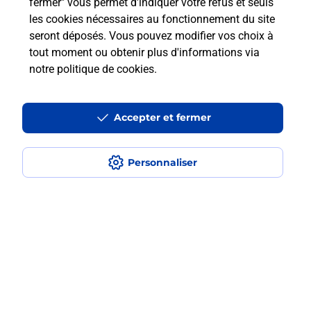
fermer" vous permet d'indiquer votre refus et seuls
les cookies nécessaires au fonctionnement du site
seront déposés. Vous pouvez modifier vos choix à
Est-ce que je peux assurer mon
tout moment ou obtenir plus d'informations via
smartphone Samsung ?
notre politique de cookies
.
Localiser
Liste
Aude
MOUX
MOUX
Accepter et fermer
Acheter un smartphone Samsung
Personnaliser
Plan du site
Accessibilité : partiellement conforme
Conditions contractuelles
Mentions légales