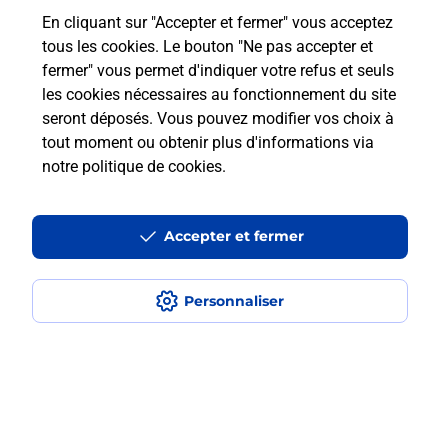
En cliquant sur "Accepter et fermer" vous acceptez
Questions fréquemment posées
tous les cookies. Le bouton "Ne pas accepter et
fermer" vous permet d'indiquer votre refus et seuls
les cookies nécessaires au fonctionnement du site
Comment retourner un colis acheté
seront déposés. Vous pouvez modifier vos choix à
en ligne depuis votre boîte aux lettres
tout moment ou obtenir plus d'informations via
?
notre politique de cookies
.
Comment envoyer un colis ou faire un
retour chez un e-commerçant sans se
Accepter et fermer
déplacer ?
Personnaliser
Envoyer un petit colis au meilleur
prix ?
Localiser
Liste
Aude
MARCORIGNAN
MARCORIGNAN