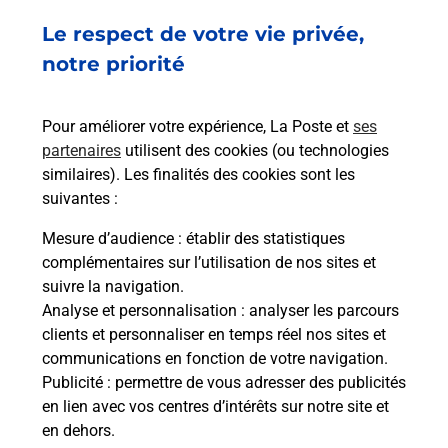
Le respect de votre vie privée,
Ach
dent
sui
notre priorité
rieur
Vous
ez
de c
ste à
télé
Pour améliorer votre expérience, La Poste et
ses
de P
partenaires
utilisent des cookies (ou technologies
similaires). Les finalités des cookies sont les
En
suivantes :
Acheter un iPhone neuf ou reconditionné
Mesure d’audience
: établir des statistiques
Vous recherchez un smartphone pas cher proche
complémentaires sur l’utilisation de nos sites et
de chez vous ? Découvrez notre offre de
suivre la navigation.
téléphones iPhone Apple dans vos bureaux de
Analyse et personnalisation
: analyser les parcours
Poste à MARCORIGNAN (11120) !
clients et personnaliser en temps réel nos sites et
communications en fonction de votre navigation.
En savoir plus
Publicité
: permettre de vous adresser des publicités
en lien avec vos centres d’intérêts sur notre site et
en dehors.