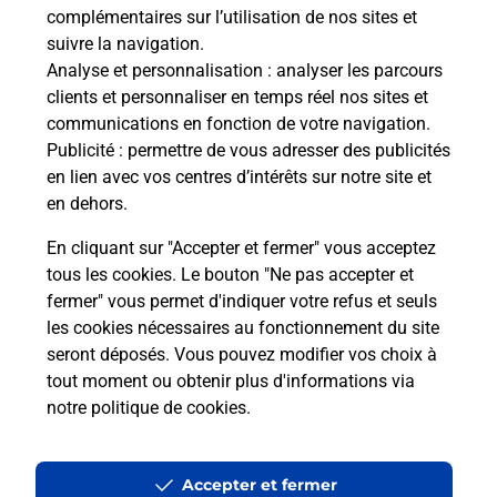
complémentaires sur l’utilisation de nos sites et
Questions fréquemment posées
suivre la navigation.
Analyse et personnalisation
: analyser les parcours
clients et personnaliser en temps réel nos sites et
Quel réseau utilise La Poste Mobile ?
communications en fonction de votre navigation.
Publicité
: permettre de vous adresser des publicités
en lien avec vos centres d’intérêts sur notre site et
Est-ce que je peux garder mon
en dehors.
numéro de mobile gratuitement ?
En cliquant sur "Accepter et fermer" vous acceptez
Est-ce que je peux bénéficier de la 5G
tous les cookies. Le bouton "Ne pas accepter et
avec La Poste Mobile ?
fermer" vous permet d'indiquer votre refus et seuls
les cookies nécessaires au fonctionnement du site
seront déposés. Vous pouvez modifier vos choix à
Est-ce que je peux utiliser mon forfait
à l’étranger avec La Poste Mobile ?
tout moment ou obtenir plus d'informations via
notre politique de cookies
.
Est-ce que je peux payer mon
smartphone Samsung en plusieurs
Accepter et fermer
fois avec La Poste Mobile ?