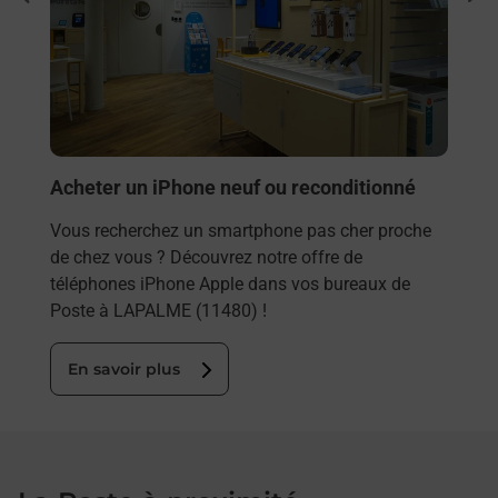
Vous
rieur
LAPA
ez
solu
ste à
En
Acheter un iPhone neuf ou reconditionné
Vous recherchez un smartphone pas cher proche
de chez vous ? Découvrez notre offre de
téléphones iPhone Apple dans vos bureaux de
Poste à LAPALME (11480) !
En savoir plus