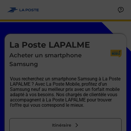
Le lien s'ouvre dans un nouvel onglet
Allez au contenu
Afficher ou masquer la réponse
Afficher ou masquer la réponse
Afficher ou masquer la réponse
Afficher ou masquer la réponse
Afficher ou masquer la réponse
Afficher ou masquer la réponse
Le lien s'ouvre dans un nouvel onglet
La Poste LAPALME
Acheter un smartphone
Samsung
Vous recherchez un smartphone Samsung à
La Poste
LAPALME
? Avec La Poste Mobile, profitez d’un
Samsung neuf au meilleur prix avec un forfait mobile
adapté à vos besoins. Nos chargés de clientèle vous
accompagnent à
La Poste LAPALME
pour trouver
l’offre qui vous correspond le mieux.
Itinéraire