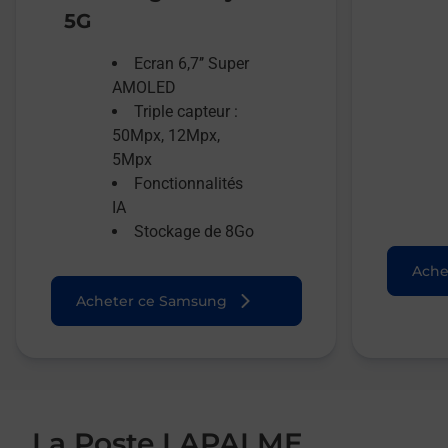
5G
Ecran 6,7’’ Super
AMOLED
Triple capteur :
50Mpx, 12Mpx,
5Mpx
Fonctionnalités
IA
Stockage de 8Go
Ache
Acheter ce Samsung
La Poste LAPALME