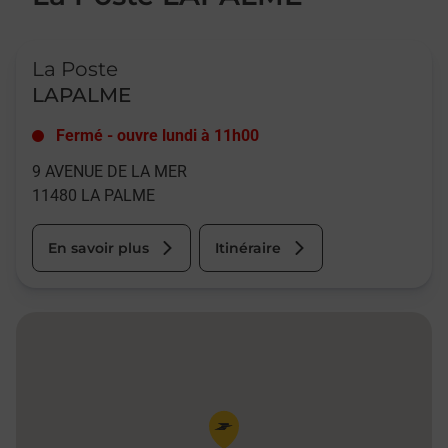
Le lien s'ouvre dans un nouvel onglet
La Poste
LAPALME
Fermé
-
ouvre lundi à
11h00
9 AVENUE DE LA MER
11480
LA PALME
En savoir plus
Itinéraire
Pin de la carte