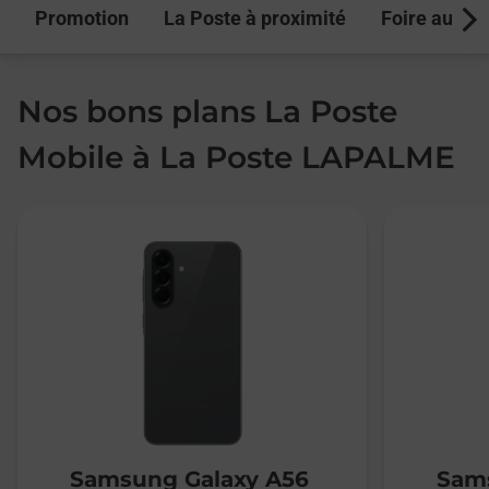
Promotion
La Poste à proximité
Foire aux q
Next
Nos bons plans La Poste
Mobile à La Poste LAPALME
Samsung Galaxy A56
Sams