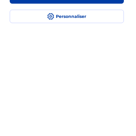
Est-ce que je peux assurer mon
Personnaliser
smartphone Samsung ?
Localiser
Liste
Aude
LA PALME
LAPALME
Acheter un smartphone Samsung
Plan du site
Accessibilité : partiellement conforme
Conditions contractuelles
Mentions légales