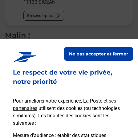
11130
SIGEAN
En savoir plus
Malin !
La Poste
Ne pas accepter et fermer
en ligne
Le respect de votre vie privée,
Ouvert 24h/24
notre priorité
En savoir plus
Pour améliorer votre expérience, La Poste et
ses
partenaires
utilisent des cookies (ou technologies
Recherchez un autre point de contact
similaires). Les finalités des cookies sont les
suivantes :
Mesure d’audience
: établir des statistiques