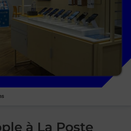
ns
ple à La Poste