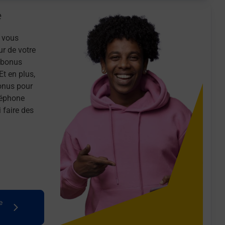
e
 vous
ur de votre
n bonus
Et en plus,
onus pour
léphone
 faire des
e