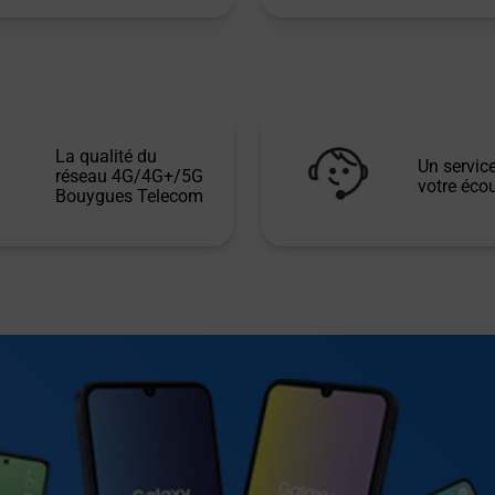
La qualité du
Un service
réseau 4G/4G+/5G
votre écou
Bouygues Telecom