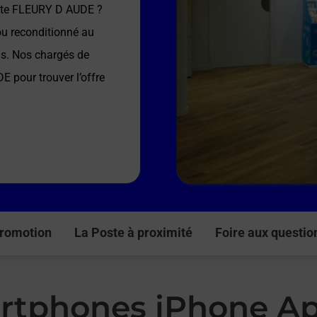
ste FLEURY D AUDE
?
ou reconditionné au
ns. Nos chargés de
DE
pour trouver l’offre
romotion
La Poste à proximité
Foire aux questio
rtphones iPhone Ap