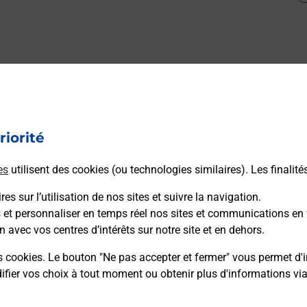
mment posées
riorité
médaillon d’alarme qu’est ce que c’est
es
utilisent des cookies (ou technologies similaires). Les finalité
tance classique ?
es sur l’utilisation de nos sites et suivre la navigation.
s et personnaliser en temps réel nos sites et communications en 
n avec vos centres d’intérêts sur notre site et en dehors.
stance classique ?
s cookies. Le bouton "Ne pas accepter et fermer" vous permet d'i
fier vos choix à tout moment ou obtenir plus d'informations vi