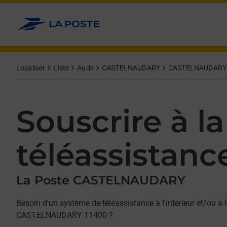
Allez au contenu
Afficher ou masquer la réponse
Afficher ou masquer la réponse
Afficher ou masquer la réponse
Localiser
Liste
Aude
CASTELNAUDARY
CASTELNAUDARY
Souscrire à la
téléassistanc
La Poste CASTELNAUDARY
Besoin d'un système de téléassistance à l'intérieur et/ou à l
CASTELNAUDARY 11400 ?