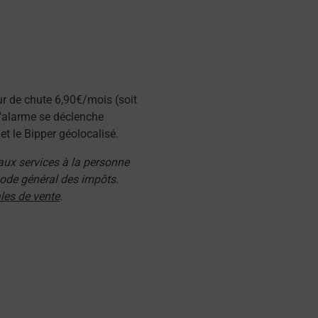
ur de chute 6,90€/mois (soit
l'alarme se déclenche
t le Bipper géolocalisé.
 aux services à la personne
 code général des impôts.
les de vente
.