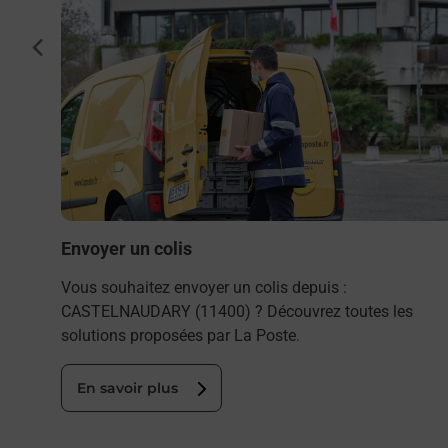
cédent
ée par
Envoyer un colis
Vous souhaitez envoyer un colis depuis :
CASTELNAUDARY (11400) ? Découvrez toutes les
solutions proposées par La Poste.
En savoir plus