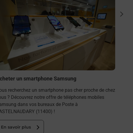
Code 
suiva
Vous c
moto a
Découvr
En s
cheter un smartphone Samsung
ous recherchez un smartphone pas cher proche de chez
ous ? Découvrez notre offre de téléphones mobiles
amsung dans vos bureaux de Poste à
ASTELNAUDARY (11400) !
En savoir plus