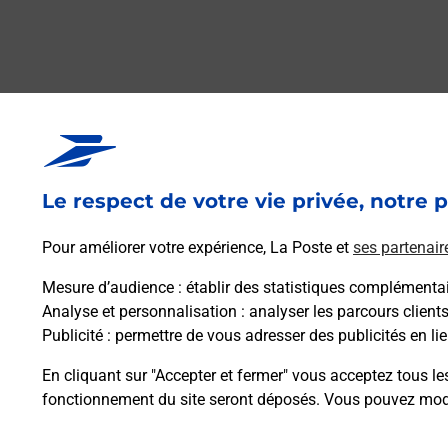
Questions fréque
Le respect de votre vie privée, notre p
La téléassistance classique avec 
Pour améliorer votre expérience, La Poste et
ses partenair
Comment fonctionne la téléassis
Mesure d’audience
: établir des statistiques complémentair
Analyse et personnalisation
: analyser les parcours client
Publicité
: permettre de vous adresser des publicités en lie
Comment est installée la téléassi
En cliquant sur "Accepter et fermer" vous acceptez tous le
fonctionnement du site seront déposés. Vous pouvez modi