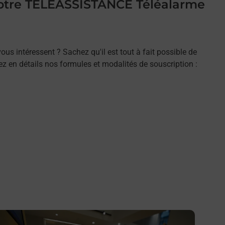
 votre TELEASSISTANCE Téléalarme
ous intéressent ? Sachez qu'il est tout à fait possible de
rez en détails nos formules et modalités de souscription :
n savoir plus
En savo