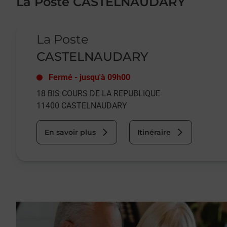
La Poste CASTELNAUDARY
Le lien s'ouvre dans un nouvel onglet
La Poste
CASTELNAUDARY
Fermé
-
jusqu'à
09h00
18 BIS COURS DE LA REPUBLIQUE
11400
CASTELNAUDARY
En savoir plus
Itinéraire