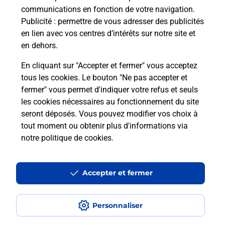
passer le permis bateau ?
communications en fonction de votre navigation.
Publicité
: permettre de vous adresser des publicités
en lien avec vos centres d’intérêts sur notre site et
Combien coûte le code bateau ?
en dehors.
Combien de temps est valable le
En cliquant sur "Accepter et fermer" vous acceptez
code bateau ?
tous les cookies. Le bouton "Ne pas accepter et
fermer" vous permet d'indiquer votre refus et seuls
les cookies nécessaires au fonctionnement du site
Peut-on passer le permis bateau
seront déposés. Vous pouvez modifier vos choix à
avec le CPF ?
tout moment ou obtenir plus d'informations via
notre politique de cookies
.
Localiser
Liste
Aude
CARCASSONNE
CARCASSONNE R P
Code Bateau
Accepter et fermer
Personnaliser