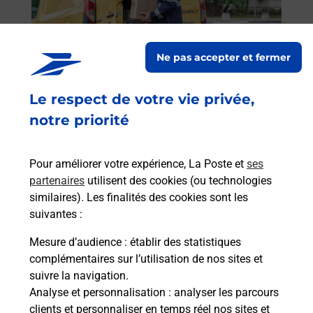
oste.
télé
Post
Ne pas accepter et fermer
En
Envoyer un colis
Le respect de votre vie privée,
Vous souhaitez envoyer un colis depuis :
notre priorité
CARCASSONNE R P (11000) ? Découvrez toutes
les solutions proposées par La Poste.
Pour améliorer votre expérience, La Poste et
ses
En savoir plus
partenaires
utilisent des cookies (ou technologies
similaires). Les finalités des cookies sont les
suivantes :
Mesure d’audience
: établir des statistiques
Foire aux questions
complémentaires sur l’utilisation de nos sites et
suivre la navigation.
Analyse et personnalisation
: analyser les parcours
Quel âge minimum faut-il pour
clients et personnaliser en temps réel nos sites et