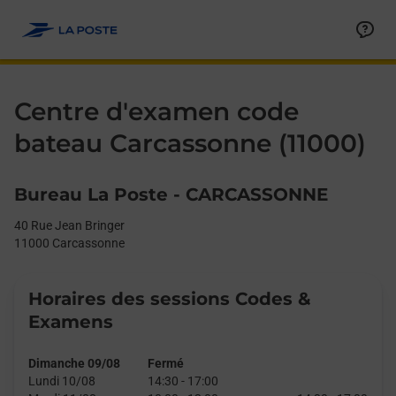
Le lien s'ouvre dans un nouvel onglet
Allez au contenu
Day of the Week
Get directions to Centre d&#39;examen code bateau at 40 Rue 
Afficher ou masquer la réponse
Afficher ou masquer la réponse
Afficher ou masquer la réponse
Afficher ou masquer la réponse
Hours
Centre d'examen code
bateau Carcassonne (11000)
Bureau La Poste - CARCASSONNE
40 Rue Jean Bringer
11000
Carcassonne
Horaires des sessions Codes &
Examens
Dimanche 09/08
Fermé
Lundi 10/08
14:30
-
17:00