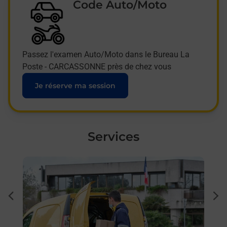
Code Auto/Moto
Passez l'examen Auto/Moto dans le Bureau La
Poste - CARCASSONNE près de chez vous
Je réserve ma session
Services
En savoir plus
En sa
Ache
dent
sui
 auto
Vous
E
de c