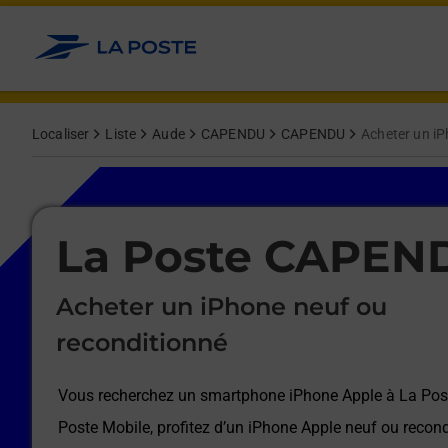
Le lien s'ouvre dans un nouvel onglet
Allez au contenu
Afficher ou masquer la réponse
Afficher ou masquer la réponse
Afficher ou masquer la réponse
Afficher ou masquer la réponse
Afficher ou masquer la réponse
Afficher ou masquer la réponse
Localiser
Liste
Aude
CAPENDU
CAPENDU
Acheter un iP
Le lien s'ouvre dans un nouvel onglet
La Poste CAPEN
Acheter un iPhone neuf ou
reconditionné
Vous recherchez un smartphone iPhone Apple à
La Po
Poste Mobile, profitez d’un iPhone Apple neuf ou recond