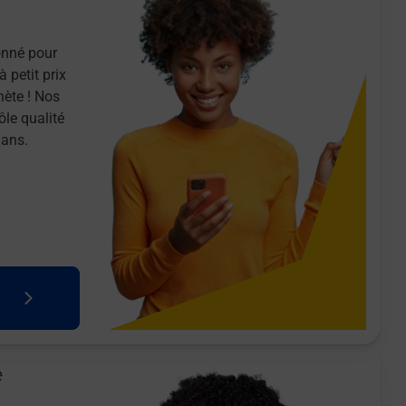
onné pour
 petit prix
nète ! Nos
ôle qualité
 ans.
e