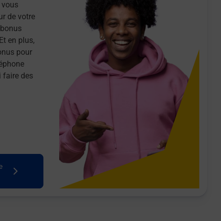
 vous
ur de votre
n bonus
Et en plus,
onus pour
léphone
 faire des
e