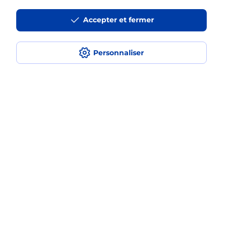
Accepter et fermer
La téléassistance classique avec
médaillon d’alarme qu’est ce que
c’est ?
Personnaliser
Comment fonctionne la
téléassistance classique ?
Comment est installée la
téléassistance classique ?
Localiser
Liste
Aude
BIZE MINERVOIS
BIZE MINERVOIS
Teleassistance