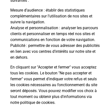
suivantes :
Vous
de c
Mesure d’audience
: établir des statistiques
télé
complémentaires sur l’utilisation de nos sites et
de P
suivre la navigation.
Analyse et personnalisation
: analyser les parcours
En
clients et personnaliser en temps réel nos sites et
Acheter un iPhone neuf ou reconditionné
communications en fonction de votre navigation.
Publicité
: permettre de vous adresser des publicités
Vous recherchez un smartphone pas cher proche
en lien avec vos centres d’intérêts sur notre site et
de chez vous ? Découvrez notre offre de
en dehors.
téléphones iPhone Apple dans vos bureaux de
Poste à BIZE MINERVOIS (11120) !
En cliquant sur "Accepter et fermer" vous acceptez
tous les cookies. Le bouton "Ne pas accepter et
En savoir plus
fermer" vous permet d'indiquer votre refus et seuls
les cookies nécessaires au fonctionnement du site
seront déposés. Vous pouvez modifier vos choix à
tout moment ou obtenir plus d'informations via
Questions fréquemment posées
notre politique de cookies
.