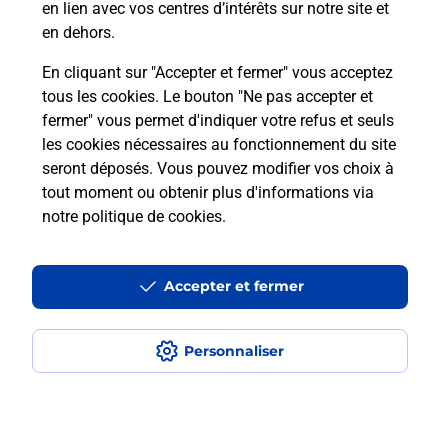
en lien avec vos centres d’intérêts sur notre site et
Questions fréquemment posées
en dehors.
En cliquant sur "Accepter et fermer" vous acceptez
tous les cookies. Le bouton "Ne pas accepter et
Quel réseau utilise La Poste Mobile ?
fermer" vous permet d'indiquer votre refus et seuls
les cookies nécessaires au fonctionnement du site
Est-ce que je peux garder mon
seront déposés. Vous pouvez modifier vos choix à
numéro de mobile gratuitement ?
tout moment ou obtenir plus d'informations via
notre politique de cookies
.
Est-ce que je peux bénéficier de la 5G
avec La Poste Mobile ?
Accepter et fermer
Est-ce que je peux utiliser mon forfait
à l’étranger avec La Poste Mobile ?
Personnaliser
Est-ce que je peux payer mon
smartphone Samsung en plusieurs
fois avec La Poste Mobile ?