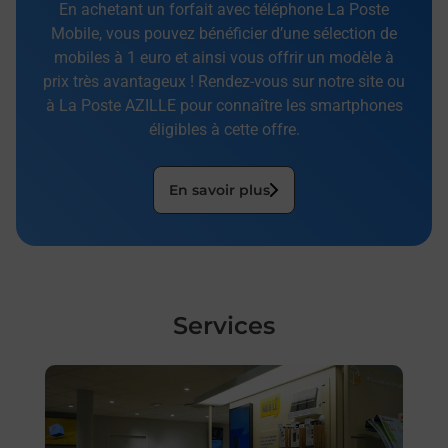
En achetant un forfait avec téléphone La Poste
Mobile, vous pouvez bénéficier d’une sélection de
mobiles à 1 euro et ainsi vous offrir un modèle à
prix très avantageux ! Rendez-vous sur notre site ou
à La Poste AZILLE pour connaître les smartphones
éligibles à cette offre.
En savoir plus
Services
En savoir plus