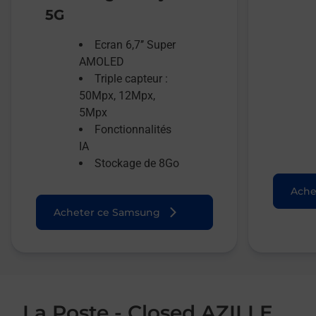
5G
Ecran 6,7’’ Super
AMOLED
Triple capteur :
50Mpx, 12Mpx,
5Mpx
Fonctionnalités
IA
Stockage de 8Go
Ache
Acheter ce Samsung
La Poste - Closed AZILLE