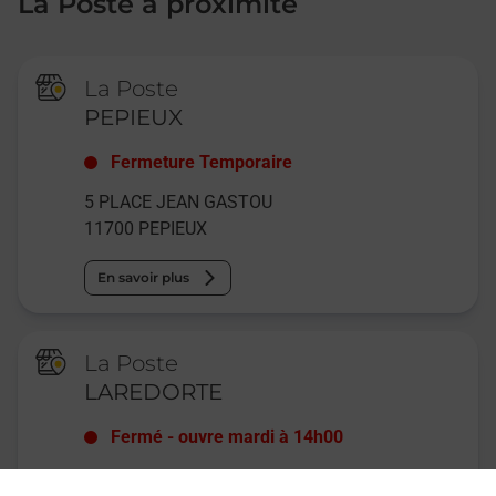
La Poste à proximité
La Poste
PEPIEUX
Fermeture Temporaire
5 PLACE JEAN GASTOU
11700
PEPIEUX
En savoir plus
La Poste
LAREDORTE
Fermé
-
ouvre mardi à
14h00
3 AVENUE VICTOR HUGO