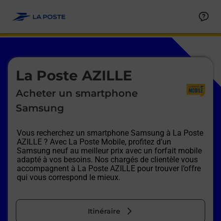
Le lien s'ouvre dans un nouvel onglet
Allez au contenu
Afficher ou masquer la réponse
Afficher ou masquer la réponse
Afficher ou masquer la réponse
Afficher ou masquer la réponse
Afficher ou masquer la réponse
Afficher ou masquer la réponse
Le lien s'ouvre dans un nouvel onglet
La Poste AZILLE
Acheter un smartphone
Samsung
Vous recherchez un smartphone Samsung à
La Poste
AZILLE
? Avec La Poste Mobile, profitez d’un
Samsung neuf au meilleur prix avec un forfait mobile
adapté à vos besoins. Nos chargés de clientèle vous
accompagnent à
La Poste AZILLE
pour trouver l’offre
qui vous correspond le mieux.
Itinéraire