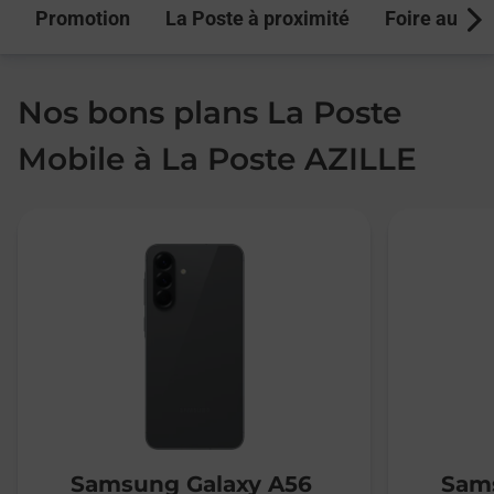
Promotion
La Poste à proximité
Foire aux q
Next
Nos bons plans La Poste
Mobile à La Poste AZILLE
Samsung Galaxy A56
Sams