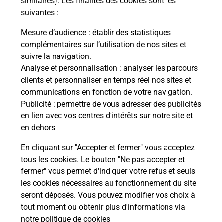
similaires). Les finalités des cookies sont les
suivantes :
che
Vous
de c
Mesure d’audience
: établir des statistiques
ux
télé
complémentaires sur l’utilisation de nos sites et
Post
suivre la navigation.
Analyse et personnalisation
: analyser les parcours
En
clients et personnaliser en temps réel nos sites et
Envoyer un colis
communications en fonction de votre navigation.
Publicité
: permettre de vous adresser des publicités
Vous souhaitez envoyer un colis depuis :
en lien avec vos centres d’intérêts sur notre site et
VENDEUVRE SUR BARSE (10140) ? Découvrez
en dehors.
toutes les solutions proposées par La Poste.
En cliquant sur "Accepter et fermer" vous acceptez
En savoir plus
tous les cookies. Le bouton "Ne pas accepter et
fermer" vous permet d'indiquer votre refus et seuls
les cookies nécessaires au fonctionnement du site
seront déposés. Vous pouvez modifier vos choix à
Questions fréquemment posées
tout moment ou obtenir plus d'informations via
notre politique de cookies
.