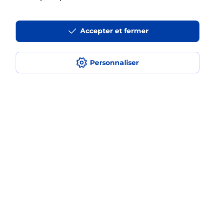
La téléassistance classique avec
Accepter et fermer
médaillon d’alarme qu’est ce que
c’est ?
Personnaliser
Comment fonctionne la
téléassistance classique ?
Comment est installée la
téléassistance classique ?
Localiser
Liste
Aube
VENDEUVRE SUR BARSE
VENDEUVRE SUR BARSE
Teleassistance