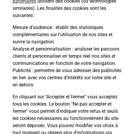
dent
sui
partenaires
utilisent des cookies (ou technologies
par
similaires). Les finalités des cookies sont les
Vous
suivantes :
de c
télé
Mesure d’audience
: établir des statistiques
de P
complémentaires sur l’utilisation de nos sites et
(100
suivre la navigation.
Analyse et personnalisation
: analyser les parcours
Acheter un iPhone neuf ou reconditionné
En
clients et personnaliser en temps réel nos sites et
communications en fonction de votre navigation.
Vous recherchez un smartphone pas cher proche
Publicité
: permettre de vous adresser des publicités
de chez vous ? Découvrez notre offre de
en lien avec vos centres d’intérêts sur notre site et
téléphones iPhone Apple dans vos bureaux de
en dehors.
Poste à TROYES THIBAUD DE CHAMPAGNE
(10000) !
En cliquant sur "Accepter et fermer" vous acceptez
tous les cookies. Le bouton "Ne pas accepter et
En savoir plus
fermer" vous permet d'indiquer votre refus et seuls
les cookies nécessaires au fonctionnement du site
seront déposés. Vous pouvez modifier vos choix à
tout moment ou obtenir plus d'informations via