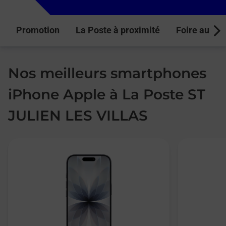
Promotion
La Poste à proximité
Foire aux q
Next
Nos meilleurs smartphones
iPhone Apple à La Poste ST
JULIEN LES VILLAS