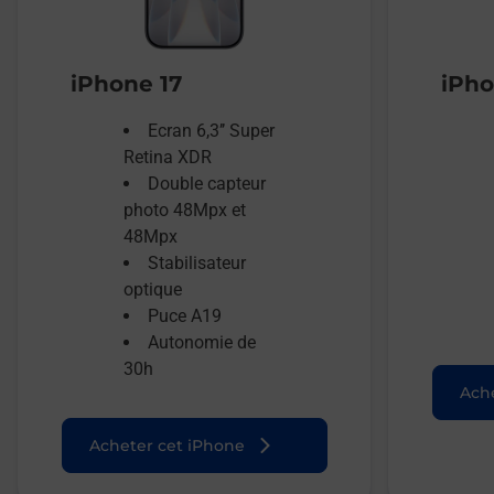
iPhone 17
iPho
Ecran 6,3’’ Super
Retina XDR
Double capteur
photo 48Mpx et
48Mpx
Stabilisateur
optique
Puce A19
Autonomie de
30h
Ache
Acheter cet iPhone