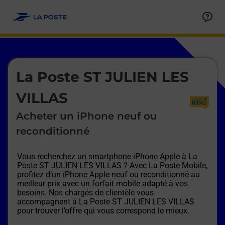
Le lien s'ouvre dans un nouvel onglet
Allez au contenu
Afficher ou masquer la réponse
Afficher ou masquer la réponse
Afficher ou masquer la réponse
Afficher ou masquer la réponse
Afficher ou masquer la réponse
Afficher ou masquer la réponse
Le lien s'ouvre dans un nouvel onglet
La Poste ST JULIEN LES
VILLAS
Acheter un iPhone neuf ou
reconditionné
Vous recherchez un smartphone iPhone Apple à
La
Poste ST JULIEN LES VILLAS
? Avec La Poste Mobile,
profitez d’un iPhone Apple neuf ou reconditionné au
meilleur prix avec un forfait mobile adapté à vos
besoins. Nos chargés de clientèle vous
accompagnent à
La Poste ST JULIEN LES VILLAS
pour trouver l’offre qui vous correspond le mieux.