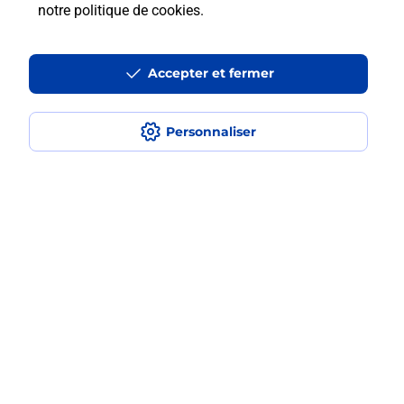
Fermé
-
jusqu'à
09h00
notre politique de cookies
.
38 RUE LOUIS ULBACH
10000
TROYES
Accepter et fermer
En savoir plus
Personnaliser
Malin !
La Poste
en ligne
Ouvert 24h/24
En savoir plus
Recherchez un autre point de contact