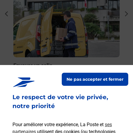
Ach
dent
sui
rieur
Vous
ez
de c
ste à
télé
de P
En
Envoyer un colis
Vous souhaitez envoyer un colis depuis : ST
Ne pas accepter et fermer
JULIEN LES VILLAS (10800) ? Découvrez toutes
les solutions proposées par La Poste.
Le respect de votre vie privée,
notre priorité
En savoir plus
Pour améliorer votre expérience, La Poste et
ses
partenaires
utilisent des cookies (ou technologies