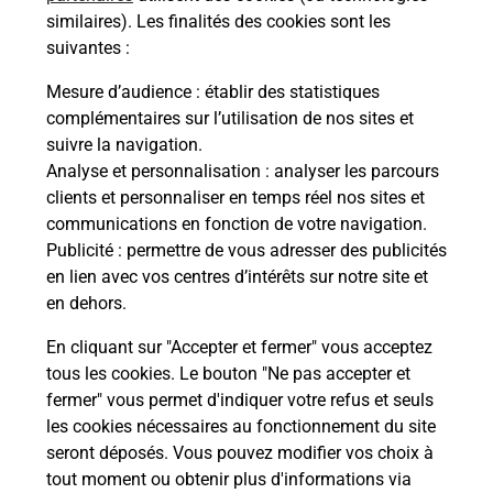
similaires). Les finalités des cookies sont les
La Poste à proximité
suivantes :
Mesure d’audience
: établir des statistiques
La Poste
complémentaires sur l’utilisation de nos sites et
suivre la navigation.
TROYES CHARTREUX
Analyse et personnalisation
: analyser les parcours
Fermé
-
jusqu'à
08h45
clients et personnaliser en temps réel nos sites et
communications en fonction de votre navigation.
54 AVENUE DES LOMBARDS
Publicité
: permettre de vous adresser des publicités
10000
TROYES
en lien avec vos centres d’intérêts sur notre site et
en dehors.
En savoir plus
En cliquant sur "Accepter et fermer" vous acceptez
tous les cookies. Le bouton "Ne pas accepter et
La Poste
fermer" vous permet d'indiquer votre refus et seuls
TROYES THIBAUD DE
les cookies nécessaires au fonctionnement du site
CHAMPAGNE
seront déposés. Vous pouvez modifier vos choix à
tout moment ou obtenir plus d'informations via