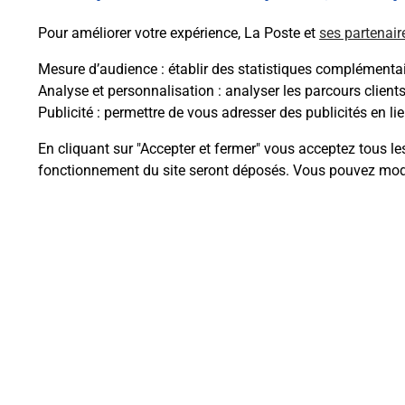
En savoir plus
Pour améliorer votre expérience, La Poste et
ses partenair
Mesure d’audience
: établir des statistiques complémentair
Analyse et personnalisation
: analyser les parcours client
Publicité
: permettre de vous adresser des publicités en lie
Questions fréque
En cliquant sur "Accepter et fermer" vous acceptez tous le
fonctionnement du site seront déposés. Vous pouvez modi
Comment retourner un colis achet
Comment envoyer un colis ou fai
Envoyer un petit colis au meilleur