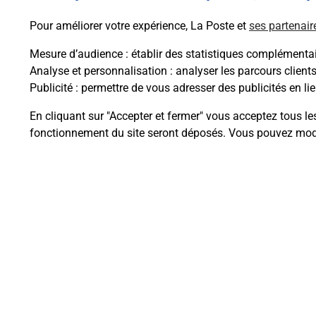
Pour améliorer votre expérience, La Poste et
ses partenair
Mesure d’audience
: établir des statistiques complémentair
Analyse et personnalisation
: analyser les parcours client
Publicité
: permettre de vous adresser des publicités en lie
Questions fréque
En cliquant sur "Accepter et fermer" vous acceptez tous le
fonctionnement du site seront déposés. Vous pouvez modi
Comment retourner un colis achet
Comment envoyer un colis ou fai
Envoyer un petit colis au meilleur