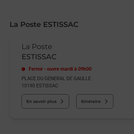
La Poste ESTISSAC
Le lien s'ouvre dans un nouvel onglet
La Poste
ESTISSAC
Fermé
-
ouvre mardi à
09h00
PLACE DU GENERAL DE GAULLE
10190
ESTISSAC
En savoir plus
Itinéraire