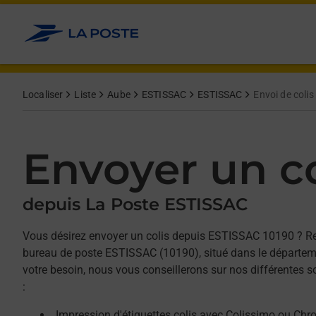
Allez au contenu
Afficher ou masquer la réponse
Afficher ou masquer la réponse
Afficher ou masquer la réponse
Localiser
Liste
Aube
ESTISSAC
ESTISSAC
Envoi de colis
Envoyer un co
depuis La Poste ESTISSAC
Vous désirez envoyer un colis depuis ESTISSAC 10190 ? R
bureau de poste ESTISSAC (10190), situé dans le départem
votre besoin, nous vous conseillerons sur nos différentes 
:
Impression d'étiquettes colis avec Colissimo ou Chr