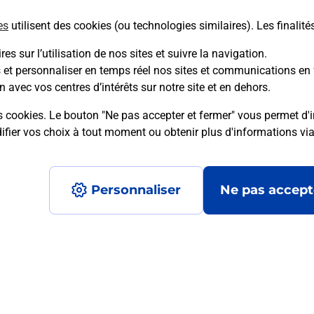
es
utilisent des cookies (ou technologies similaires). Les finalité
En savoir plus
es sur l’utilisation de nos sites et suivre la navigation.
s et personnaliser en temps réel nos sites et communications en 
n avec vos centres d’intérêts sur notre site et en dehors.
mment posées
s cookies. Le bouton "Ne pas accepter et fermer" vous permet d'i
fier vos choix à tout moment ou obtenir plus d'informations vi
é en ligne depuis votre boîte aux let
Personnaliser
Ne pas accept
re un retour chez un e-commerçant s
 prix ?