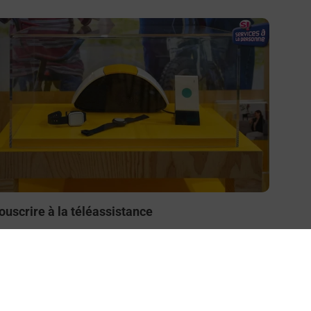
n savoir plus
ouscrire à la téléassistance
esoin d’un système de téléassistance à l’intérieur et/ou
 l’extérieur de votre domicile ? Découvrez les offres
éléalarme dans votre bureau de Poste à ESTISSAC.
En savoir plus