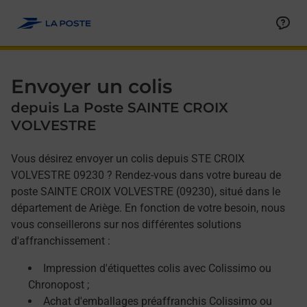
Allez au contenu
Afficher ou masquer la réponse
Afficher ou masquer la réponse
Afficher ou masquer la réponse
Envoyer un colis
depuis La Poste SAINTE CROIX
VOLVESTRE
Vous désirez envoyer un colis depuis STE CROIX
VOLVESTRE 09230 ? Rendez-vous dans votre bureau de
poste SAINTE CROIX VOLVESTRE (09230), situé dans le
département de Ariège. En fonction de votre besoin, nous
vous conseillerons sur nos différentes solutions
d'affranchissement :
Impression d'étiquettes colis avec Colissimo ou
Chronopost ;
Achat d'emballages préaffranchis Colissimo ou