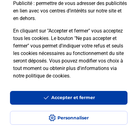
En savoir plus
Publicité
: permettre de vous adresser des publicités
en lien avec vos centres d’intérêts sur notre site et
en dehors.
En cliquant sur "Accepter et fermer" vous acceptez
Questions fréquemment posées
tous les cookies. Le bouton "Ne pas accepter et
fermer" vous permet d'indiquer votre refus et seuls
les cookies nécessaires au fonctionnement du site
Comment retourner un colis acheté
seront déposés. Vous pouvez modifier vos choix à
en ligne depuis votre boîte aux lettres
tout moment ou obtenir plus d'informations via
?
notre politique de cookies
.
Comment envoyer un colis ou faire un
retour chez un e-commerçant sans se
Accepter et fermer
déplacer ?
Personnaliser
Envoyer un petit colis au meilleur
prix ?