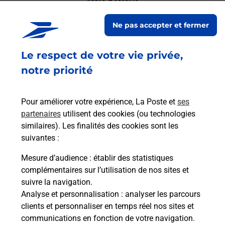
En savoir plus
En sa
Ne pas accepter et fermer
Le respect de votre vie privée,
Ach
dent
sui
notre priorité
rieur
Vous
ez
de c
ste à
télé
Pour améliorer votre expérience, La Poste et
ses
de P
partenaires
utilisent des cookies (ou technologies
similaires). Les finalités des cookies sont les
En
suivantes :
Acheter un iPhone neuf ou reconditionné
Mesure d’audience
: établir des statistiques
Vous recherchez un smartphone pas cher proche
complémentaires sur l’utilisation de nos sites et
de chez vous ? Découvrez notre offre de
suivre la navigation.
téléphones iPhone Apple dans vos bureaux de
Analyse et personnalisation
: analyser les parcours
Poste à SAINTE CROIX VOLVESTRE (09230) !
clients et personnaliser en temps réel nos sites et
communications en fonction de votre navigation.