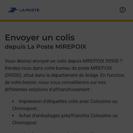
Allez au contenu
Afficher ou masquer la réponse
Afficher ou masquer la réponse
Afficher ou masquer la réponse
Envoyer un colis
depuis La Poste MIREPOIX
Vous désirez envoyer un colis depuis MIREPOIX 09500 ?
Rendez-vous dans votre bureau de poste MIREPOIX
(09500), situé dans le département de Ariège. En fonction
de votre besoin, nous vous conseillerons sur nos
différentes solutions d'affranchissement :
Impression d'étiquettes colis avec Colissimo ou
Chronopost ;
Achat d'emballages préaffranchis Colissimo ou
Chronopost