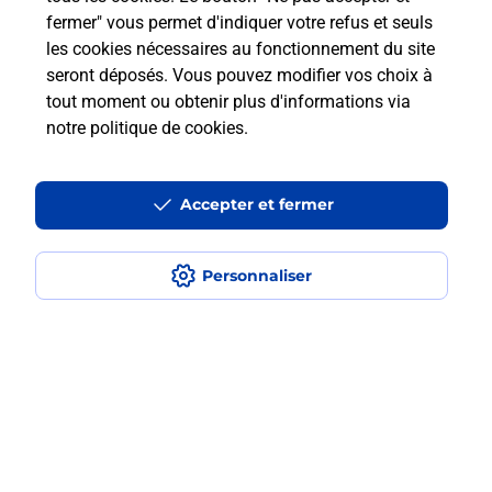
fermer" vous permet d'indiquer votre refus et seuls
les cookies nécessaires au fonctionnement du site
Comment retourner un colis acheté
seront déposés. Vous pouvez modifier vos choix à
en ligne depuis votre boîte aux lettres
tout moment ou obtenir plus d'informations via
?
notre politique de cookies
.
Comment envoyer un colis ou faire un
retour chez un e-commerçant sans se
Accepter et fermer
déplacer ?
Personnaliser
Envoyer un petit colis au meilleur
prix ?
Localiser
Liste
Ariège
MIREPOIX
MIREPOIX
Envoi de colis