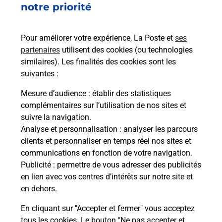
notre priorité
 auto
Vous
00) ?
de c
télé
Pour améliorer votre expérience, La Poste et
ses
de P
partenaires
utilisent des cookies (ou technologies
similaires). Les finalités des cookies sont les
En
suivantes :
Acheter un iPhone neuf ou reconditionné
Mesure d’audience
: établir des statistiques
Vous recherchez un smartphone pas cher proche
complémentaires sur l’utilisation de nos sites et
de chez vous ? Découvrez notre offre de
suivre la navigation.
téléphones iPhone Apple dans vos bureaux de
Analyse et personnalisation
: analyser les parcours
Poste à MIREPOIX (09500) !
clients et personnaliser en temps réel nos sites et
communications en fonction de votre navigation.
En savoir plus
Publicité
: permettre de vous adresser des publicités
en lien avec vos centres d’intérêts sur notre site et
en dehors.
En cliquant sur "Accepter et fermer" vous acceptez
Questions fréquemment posées
tous les cookies. Le bouton "Ne pas accepter et