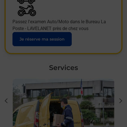
Passez l'examen Auto/Moto dans le Bureau La
Poste - LAVELANET près de chez vous
Je réserve ma session
Services
En savoir plus
En sa
Ache
dent
sui
 auto
Vous
de c
oste.
télé