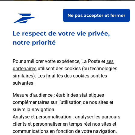
Post
Ne pas accepter et fermer
En
Envoyer un colis
Le respect de votre vie privée,
Vous souhaitez envoyer un colis depuis :
notre priorité
LAVELANET (09300) ? Découvrez toutes les
solutions proposées par La Poste.
Pour améliorer votre expérience, La Poste et
ses
En savoir plus
partenaires
utilisent des cookies (ou technologies
similaires). Les finalités des cookies sont les
suivantes :
Mesure d’audience
: établir des statistiques
Foire aux questions
complémentaires sur l’utilisation de nos sites et
suivre la navigation.
Analyse et personnalisation
: analyser les parcours
Quel âge minimum faut-il pour
clients et personnaliser en temps réel nos sites et
passer le permis bateau ?
communications en fonction de votre navigation.