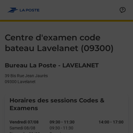
Le lien s'ouvre dans un nouvel onglet
Allez au contenu
Day of the Week
Get directions to Centre d&#39;examen code bateau at 39 Bis R
Afficher ou masquer la réponse
Afficher ou masquer la réponse
Afficher ou masquer la réponse
Afficher ou masquer la réponse
Hours
Centre d'examen code
bateau Lavelanet (09300)
Bureau La Poste - LAVELANET
39 Bis Rue Jean Jaurès
09300
Lavelanet
Horaires des sessions Codes &
Examens
Vendredi 07/08
09:30
-
11:30
14:00
-
17:00
Samedi 08/08
09:30
-
11:30