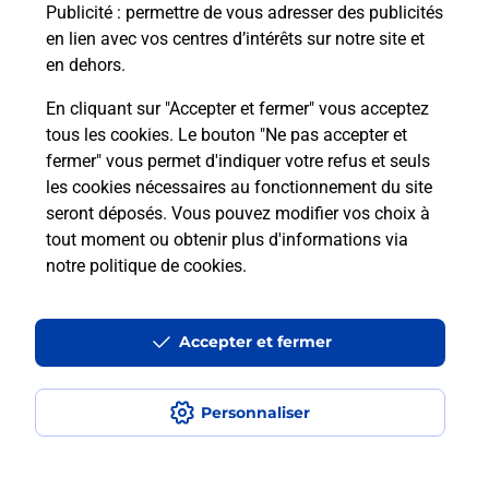
Publicité
: permettre de vous adresser des publicités
en lien avec vos centres d’intérêts sur notre site et
Combien coûte le code bateau ?
en dehors.
Combien de temps est valable le
En cliquant sur "Accepter et fermer" vous acceptez
code bateau ?
tous les cookies. Le bouton "Ne pas accepter et
fermer" vous permet d'indiquer votre refus et seuls
les cookies nécessaires au fonctionnement du site
Peut-on passer le permis bateau
seront déposés. Vous pouvez modifier vos choix à
avec le CPF ?
tout moment ou obtenir plus d'informations via
notre politique de cookies
.
Localiser
Liste
Ariège
LAVELANET
LAVELANET
Code Bateau
Accepter et fermer
Personnaliser
Plan du site