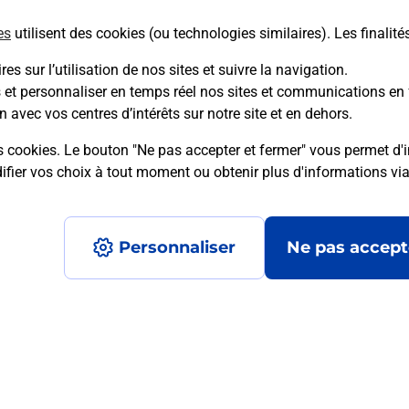
es
utilisent des cookies (ou technologies similaires). Les finalité
En savoir plus
es sur l’utilisation de nos sites et suivre la navigation.
s et personnaliser en temps réel nos sites et communications en 
n avec vos centres d’intérêts sur notre site et en dehors.
mment posées
s cookies. Le bouton "Ne pas accepter et fermer" vous permet d'i
fier vos choix à tout moment ou obtenir plus d'informations vi
é en ligne depuis votre boîte aux let
Personnaliser
Ne pas accept
re un retour chez un e-commerçant s
 prix ?