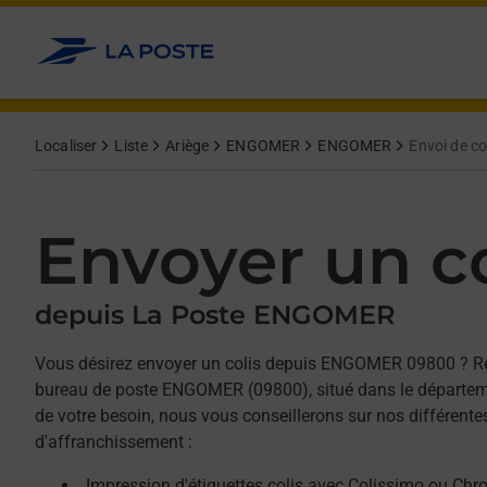
Allez au contenu
Afficher ou masquer la réponse
Afficher ou masquer la réponse
Afficher ou masquer la réponse
Localiser
Liste
Ariège
ENGOMER
ENGOMER
Envoi de co
Envoyer un co
depuis La Poste ENGOMER
Vous désirez envoyer un colis depuis ENGOMER 09800 ? R
bureau de poste ENGOMER (09800), situé dans le départeme
de votre besoin, nous vous conseillerons sur nos différente
d'affranchissement :
Impression d'étiquettes colis avec Colissimo ou Chr