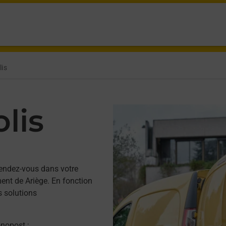
lis
lis
endez-vous dans votre
nt de Ariège. En fonction
s solutions
onopost ;