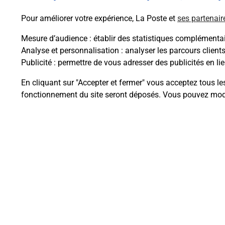
Pour améliorer votre expérience, La Poste et
ses partenair
Mesure d’audience
: établir des statistiques complémentair
Analyse et personnalisation
: analyser les parcours client
Publicité
: permettre de vous adresser des publicités en lie
Questions fréque
En cliquant sur "Accepter et fermer" vous acceptez tous le
fonctionnement du site seront déposés. Vous pouvez modi
Comment retourner un colis achet
Comment envoyer un colis ou fai
Envoyer un petit colis au meilleur