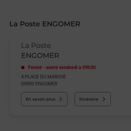
La Poste ENGOMER
Le lien s'ouvre dans un nouvel onglet
La Poste
ENGOMER
Fermé
-
ouvre vendredi à
09h30
4 PLACE DU MARCHE
09800
ENGOMER
En savoir plus
Itinéraire