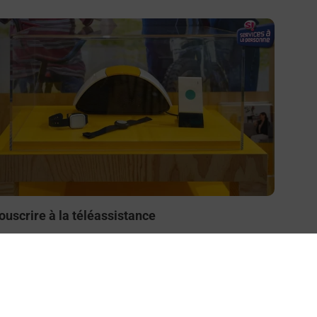
n savoir plus
ouscrire à la téléassistance
esoin d’un système de téléassistance à l’intérieur et/ou
 l’extérieur de votre domicile ? Découvrez les offres
éléalarme dans votre bureau de Poste à ENGOMER.
En savoir plus