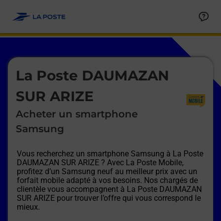
Le lien s'ouvre dans un nouvel onglet
Allez au contenu
Afficher ou masquer la réponse
Afficher ou masquer la réponse
Afficher ou masquer la réponse
Afficher ou masquer la réponse
Afficher ou masquer la réponse
Afficher ou masquer la réponse
Le lien s'ouvre dans un nouvel onglet
La Poste DAUMAZAN
SUR ARIZE
Acheter un smartphone
Samsung
Vous recherchez un smartphone Samsung à
La Poste
DAUMAZAN SUR ARIZE
? Avec La Poste Mobile,
profitez d’un Samsung neuf au meilleur prix avec un
forfait mobile adapté à vos besoins. Nos chargés de
clientèle vous accompagnent à
La Poste DAUMAZAN
SUR ARIZE
pour trouver l’offre qui vous correspond le
mieux.