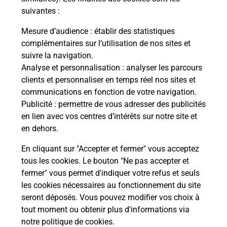
Recherchez un autre point de contact
suivantes :
Mesure d’audience
: établir des statistiques
complémentaires sur l’utilisation de nos sites et
suivre la navigation.
Questions fréquemment posées
Analyse et personnalisation
: analyser les parcours
clients et personnaliser en temps réel nos sites et
communications en fonction de votre navigation.
Quel réseau utilise La Poste Mobile ?
Publicité
: permettre de vous adresser des publicités
en lien avec vos centres d’intérêts sur notre site et
en dehors.
Est-ce que je peux garder mon
numéro de mobile gratuitement ?
En cliquant sur "Accepter et fermer" vous acceptez
tous les cookies. Le bouton "Ne pas accepter et
Est-ce que je peux bénéficier de la 5G
fermer" vous permet d'indiquer votre refus et seuls
avec La Poste Mobile ?
les cookies nécessaires au fonctionnement du site
seront déposés. Vous pouvez modifier vos choix à
tout moment ou obtenir plus d'informations via
Est-ce que je peux utiliser mon forfait
à l’étranger avec La Poste Mobile ?
notre politique de cookies
.