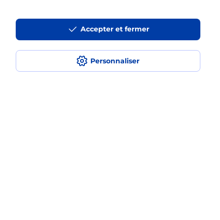
Est-ce que je peux payer mon
Accepter et fermer
smartphone Samsung en plusieurs
fois avec La Poste Mobile ?
Personnaliser
Est-ce que je peux assurer mon
smartphone Samsung ?
Localiser
Liste
Ariège
DAUMAZAN SUR ARIZE
DAUMAZAN SUR ARIZE
Acheter un smartphone Samsung
Plan du site
Accessibilité : partiellement conforme