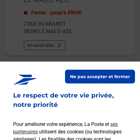
Fermé
-
jusqu'à
09h00
7 RUE DU MOURET
09290
LE MAS D AZIL
En savoir plus
Malin !
Ne pas accepter et fermer
La Poste
en ligne
Le respect de votre vie privée,
notre priorité
Ouvert 24h/24
En savoir plus
Pour améliorer votre expérience, La Poste et
ses
partenaires
utilisent des cookies (ou technologies
similaires). Les finalités des cookies sont les