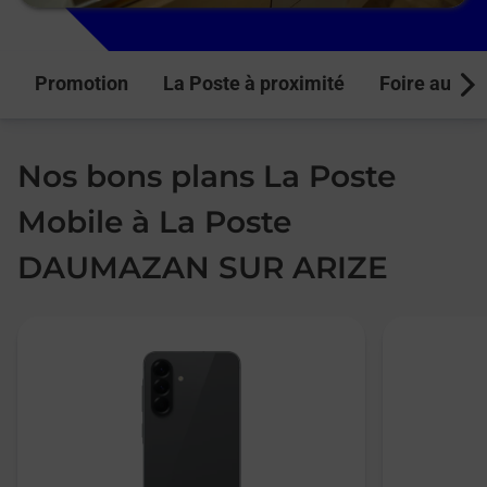
Promotion
La Poste à proximité
Foire aux q
Next
Nos bons plans La Poste
Mobile à La Poste
DAUMAZAN SUR ARIZE