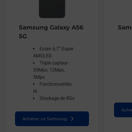
Samsung Galaxy A56
Sams
5G
Ecran 6,7’’ Super
AMOLED
Triple capteur :
50Mpx, 12Mpx,
5Mpx
Fonctionnalités
IA
Stockage de 8Go
Ache
Acheter ce Samsung