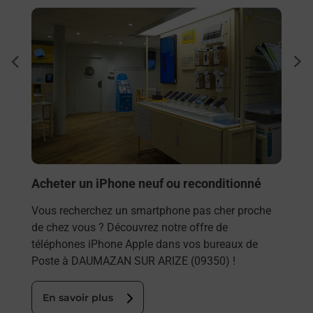
En savoir plus
En sa
Envo
dent
sui
Vous
DAUM
ns
tout
s à
En
Acheter un iPhone neuf ou reconditionné
Vous recherchez un smartphone pas cher proche
de chez vous ? Découvrez notre offre de
téléphones iPhone Apple dans vos bureaux de
Poste à DAUMAZAN SUR ARIZE (09350) !
En savoir plus