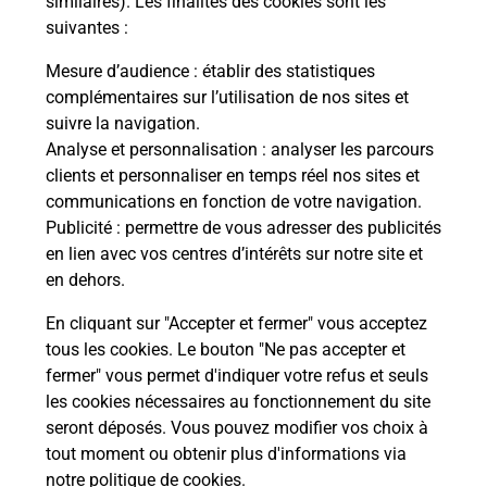
similaires). Les finalités des cookies sont les
suivantes :
che
Vous
de c
Mesure d’audience
: établir des statistiques
ux
télé
complémentaires sur l’utilisation de nos sites et
0) !
Post
suivre la navigation.
Analyse et personnalisation
: analyser les parcours
En
clients et personnaliser en temps réel nos sites et
Envoyer un colis
communications en fonction de votre navigation.
Publicité
: permettre de vous adresser des publicités
Vous souhaitez envoyer un colis depuis : VILLERS
en lien avec vos centres d’intérêts sur notre site et
SEMEUSE GALERIE (08000) ? Découvrez toutes
en dehors.
les solutions proposées par La Poste.
En cliquant sur "Accepter et fermer" vous acceptez
En savoir plus
tous les cookies. Le bouton "Ne pas accepter et
fermer" vous permet d'indiquer votre refus et seuls
les cookies nécessaires au fonctionnement du site
seront déposés. Vous pouvez modifier vos choix à
Questions fréquemment posées
tout moment ou obtenir plus d'informations via
notre politique de cookies
.