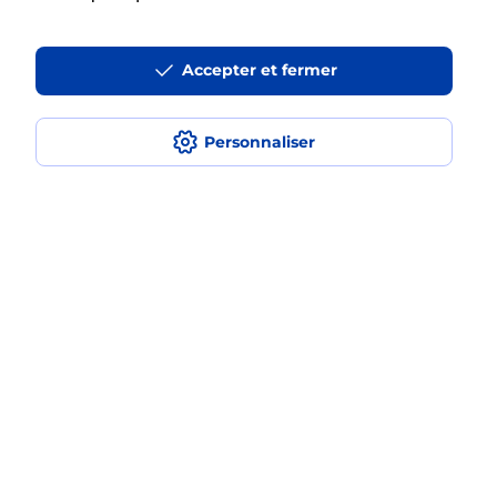
La téléassistance classique avec
Accepter et fermer
médaillon d’alarme qu’est ce que
c’est ?
Personnaliser
Comment fonctionne la
téléassistance classique ?
Comment est installée la
téléassistance classique ?
Localiser
Liste
Ardennes
VILLERS SEMEUSE
VILLERS SEMEUSE GALERIE
Teleassistance