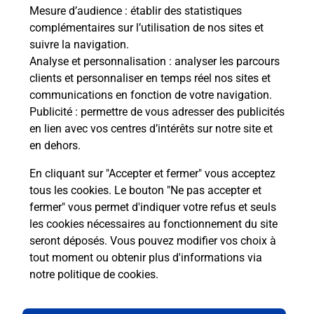
NE
de c
Mesure d’audience
: établir des statistiques
oste.
télé
complémentaires sur l’utilisation de nos sites et
Post
suivre la navigation.
Analyse et personnalisation
: analyser les parcours
En
clients et personnaliser en temps réel nos sites et
Envoyer un colis
communications en fonction de votre navigation.
Publicité
: permettre de vous adresser des publicités
Vous souhaitez envoyer un colis depuis : SEDAN
en lien avec vos centres d’intérêts sur notre site et
TURENNE (08200) ? Découvrez toutes les
en dehors.
solutions proposées par La Poste.
En cliquant sur "Accepter et fermer" vous acceptez
En savoir plus
tous les cookies. Le bouton "Ne pas accepter et
fermer" vous permet d'indiquer votre refus et seuls
les cookies nécessaires au fonctionnement du site
seront déposés. Vous pouvez modifier vos choix à
Questions fréquemment posées
tout moment ou obtenir plus d'informations via
notre politique de cookies
.
La téléassistance classique avec