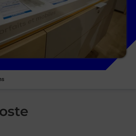
ns
oste