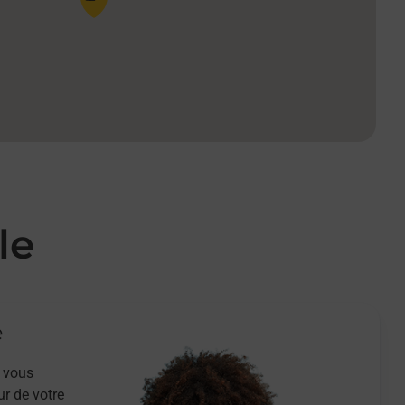
le
e
 vous
ur de votre