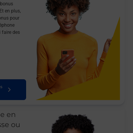
n bonus
Et en plus,
onus pour
léphone
 faire des
us
le en
sse ou