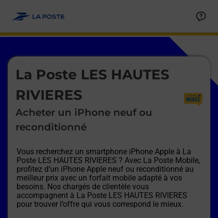
Le lien s'ouvre dans un nouvel onglet
Allez au contenu
Afficher ou masquer la réponse
Afficher ou masquer la réponse
Afficher ou masquer la réponse
Afficher ou masquer la réponse
Afficher ou masquer la réponse
Afficher ou masquer la réponse
Le lien s'ouvre dans un nouvel onglet
La Poste LES HAUTES
RIVIERES
Acheter un iPhone neuf ou
reconditionné
Vous recherchez un smartphone iPhone Apple à
La
Poste LES HAUTES RIVIERES
? Avec La Poste Mobile,
profitez d’un iPhone Apple neuf ou reconditionné au
meilleur prix avec un forfait mobile adapté à vos
besoins. Nos chargés de clientèle vous
accompagnent à
La Poste LES HAUTES RIVIERES
pour trouver l’offre qui vous correspond le mieux.