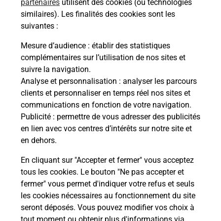
partenaires
utilisent des cookies (ou technologies
similaires). Les finalités des cookies sont les
Questions fréquemment posées
suivantes :
Mesure d’audience
: établir des statistiques
complémentaires sur l’utilisation de nos sites et
Quel réseau utilise La Poste Mobile ?
suivre la navigation.
Analyse et personnalisation
: analyser les parcours
clients et personnaliser en temps réel nos sites et
Est-ce que je peux garder mon
communications en fonction de votre navigation.
numéro de mobile gratuitement ?
Publicité
: permettre de vous adresser des publicités
en lien avec vos centres d’intérêts sur notre site et
Est-ce que je peux bénéficier de la 5G
en dehors.
avec La Poste Mobile ?
En cliquant sur "Accepter et fermer" vous acceptez
tous les cookies. Le bouton "Ne pas accepter et
Est-ce que je peux utiliser mon forfait
à l’étranger avec La Poste Mobile ?
fermer" vous permet d'indiquer votre refus et seuls
les cookies nécessaires au fonctionnement du site
seront déposés. Vous pouvez modifier vos choix à
Est-ce que je peux payer mon iPhone
tout moment ou obtenir plus d'informations via