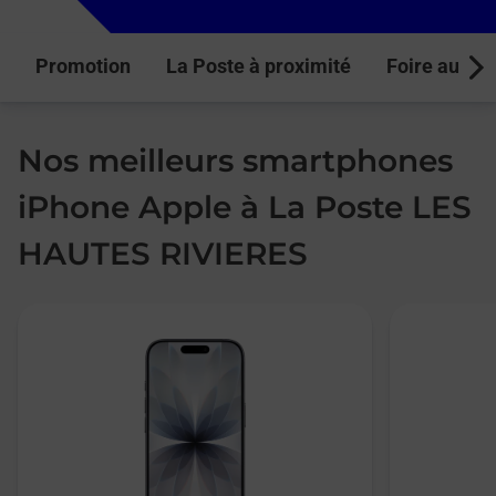
Promotion
La Poste à proximité
Foire aux q
Next
Nos meilleurs smartphones
iPhone Apple à La Poste LES
HAUTES RIVIERES