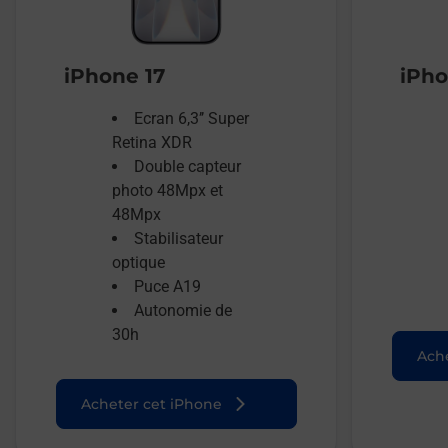
iPhone 17
iPho
Ecran 6,3’’ Super
Retina XDR
Double capteur
photo 48Mpx et
48Mpx
Stabilisateur
optique
Puce A19
Autonomie de
30h
Ache
Acheter cet iPhone