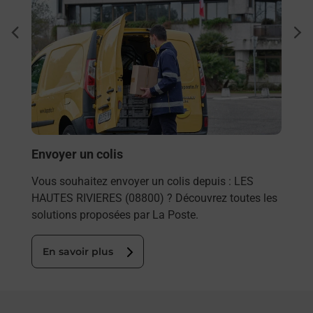
Ach
dent
sui
rieur
Vous
ez
de c
ste à
télé
de P
En
Envoyer un colis
Vous souhaitez envoyer un colis depuis : LES
HAUTES RIVIERES (08800) ? Découvrez toutes les
solutions proposées par La Poste.
En savoir plus