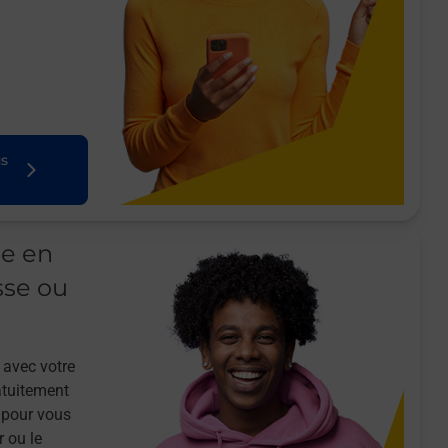
us
le en
sse ou
 avec votre
atuitement
 pour vous
r ou le