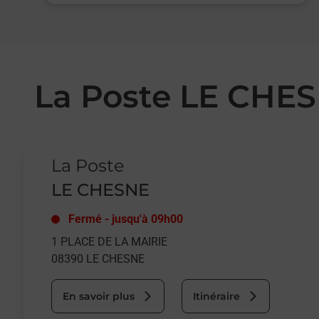
La Poste LE CHE
Le lien s'ouvre dans un nouvel onglet
La Poste
LE CHESNE
Fermé
-
jusqu'à
09h00
1 PLACE DE LA MAIRIE
08390
LE CHESNE
En savoir plus
Itinéraire