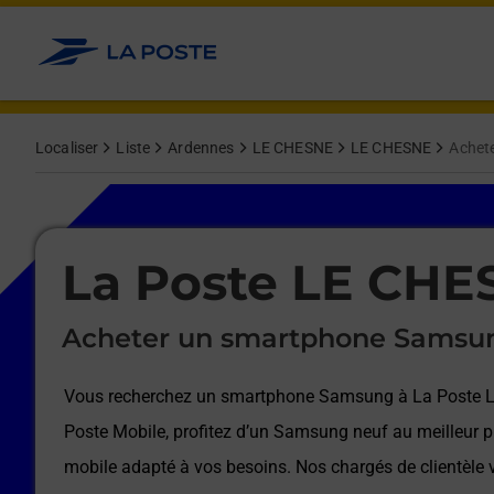
Le lien s'ouvre dans un nouvel onglet
Allez au contenu
Afficher ou masquer la réponse
Afficher ou masquer la réponse
Afficher ou masquer la réponse
Afficher ou masquer la réponse
Afficher ou masquer la réponse
Afficher ou masquer la réponse
Localiser
Liste
Ardennes
LE CHESNE
LE CHESNE
Achet
Le lien s'ouvre dans un nouvel onglet
La Poste LE CHE
Acheter un smartphone Samsu
Vous recherchez un smartphone Samsung à
La Poste 
Poste Mobile, profitez d’un Samsung neuf au meilleur pr
mobile adapté à vos besoins. Nos chargés de clientèl