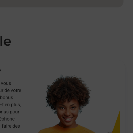
le
e
 vous
ur de votre
n bonus
Et en plus,
onus pour
léphone
 faire des