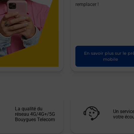
remplacer !
En savoir plus sur le pr
mobile
La qualité du
Un service
réseau 4G/4G+/5G
votre écou
Bouygues Telecom