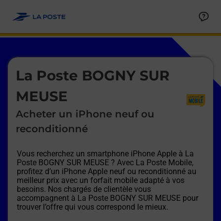
Le lien s'ouvre dans un nouvel onglet
Allez au contenu
Afficher ou masquer la réponse
Afficher ou masquer la réponse
Afficher ou masquer la réponse
Afficher ou masquer la réponse
Afficher ou masquer la réponse
Afficher ou masquer la réponse
Le lien s'ouvre dans un nouvel onglet
La Poste BOGNY SUR
MEUSE
Acheter un iPhone neuf ou
reconditionné
Vous recherchez un smartphone iPhone Apple à
La
Poste BOGNY SUR MEUSE
? Avec La Poste Mobile,
profitez d’un iPhone Apple neuf ou reconditionné au
meilleur prix avec un forfait mobile adapté à vos
besoins. Nos chargés de clientèle vous
accompagnent à
La Poste BOGNY SUR MEUSE
pour
trouver l’offre qui vous correspond le mieux.