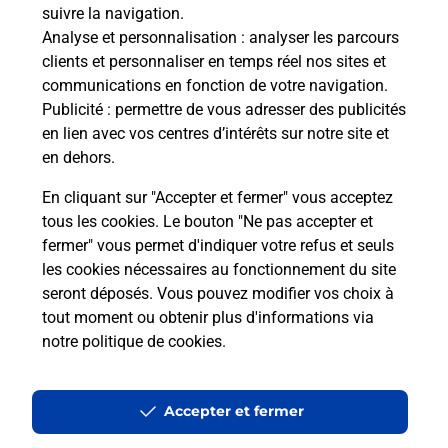
suivre la navigation.
Analyse et personnalisation
: analyser les parcours
Questions fréquemment posées
clients et personnaliser en temps réel nos sites et
communications en fonction de votre navigation.
Publicité
: permettre de vous adresser des publicités
en lien avec vos centres d’intérêts sur notre site et
Quel réseau utilise La Poste Mobile ?
en dehors.
Est-ce que je peux garder mon
En cliquant sur "Accepter et fermer" vous acceptez
numéro de mobile gratuitement ?
tous les cookies. Le bouton "Ne pas accepter et
fermer" vous permet d'indiquer votre refus et seuls
les cookies nécessaires au fonctionnement du site
Est-ce que je peux bénéficier de la 5G
avec La Poste Mobile ?
seront déposés. Vous pouvez modifier vos choix à
tout moment ou obtenir plus d'informations via
notre politique de cookies
.
Est-ce que je peux utiliser mon forfait
à l’étranger avec La Poste Mobile ?
Accepter et fermer
Est-ce que je peux payer mon iPhone