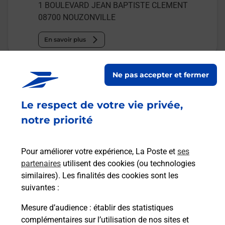
1 BOULEVARD JEAN BAPTISTE CLEMENT
08700
NOUZONVILLE
En savoir plus
Malin !
Ne pas accepter et fermer
La Poste
Le respect de votre vie privée,
en ligne
notre priorité
Ouvert 24h/24
Pour améliorer votre expérience, La Poste et
ses
En savoir plus
partenaires
utilisent des cookies (ou technologies
similaires). Les finalités des cookies sont les
suivantes :
Recherchez un autre point de contact
Mesure d’audience
: établir des statistiques
complémentaires sur l’utilisation de nos sites et