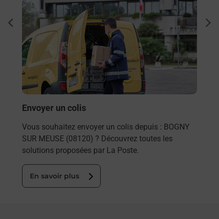
Ach
dent
sui
rieur
Vous
ez
de c
ste à
télé
de P
En
Envoyer un colis
Vous souhaitez envoyer un colis depuis : BOGNY
SUR MEUSE (08120) ? Découvrez toutes les
solutions proposées par La Poste.
En savoir plus