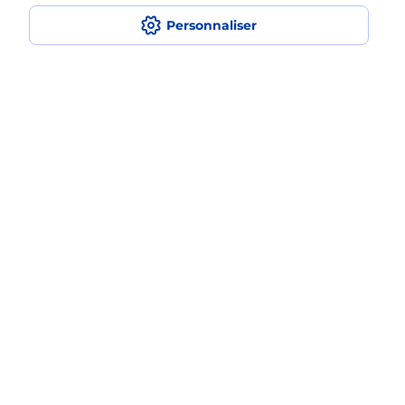
en plusieurs fois avec La Poste Mobile
?
Personnaliser
Est-ce que je peux assurer mon
iPhone ?
Localiser
Liste
Ardennes
BOGNY SUR MEUSE
BOGNY SUR MEUSE
Acheter un iPhone neuf ou reconditionné
Plan du site
Accessibilité : partiellement conforme
Conditions contractuelles