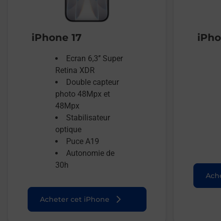
iPhone 17
iPho
Ecran 6,3’’ Super
Retina XDR
Double capteur
photo 48Mpx et
48Mpx
Stabilisateur
optique
Puce A19
Autonomie de
30h
Ache
Acheter cet iPhone