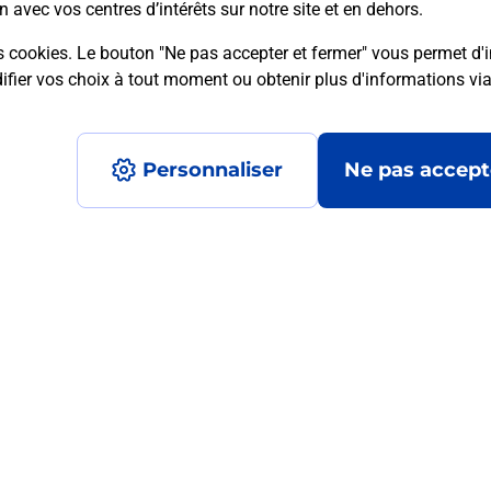
n avec vos centres d’intérêts sur notre site et en dehors.
s cookies. Le bouton "Ne pas accepter et fermer" vous permet d'i
fier vos choix à tout moment ou obtenir plus d'informations vi
mment posées
Personnaliser
Ne pas accept
médaillon d’alarme qu’est ce que c’est
tance classique ?
stance classique ?