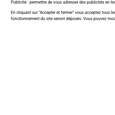
Publicité
: permettre de vous adresser des publicités en lie
En cliquant sur "Accepter et fermer" vous acceptez tous le
fonctionnement du site seront déposés. Vous pouvez modi
Questions fréque
La téléassistance classique avec 
Comment fonctionne la téléassis
Comment est installée la téléassi