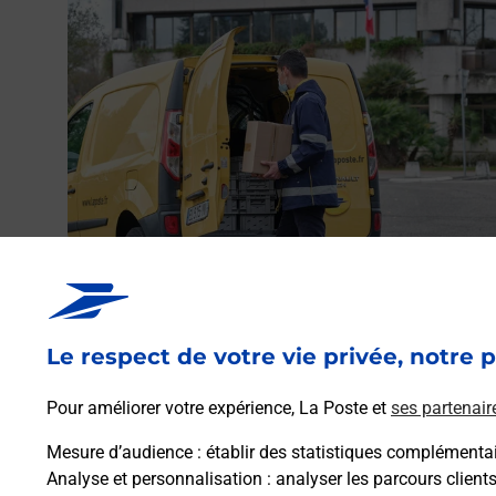
Envoyer un colis
Vous souhaitez envoyer un colis depuis : BAZEILLES
(08140) ? Découvrez toutes les solutions proposées pa
Le respect de votre vie privée, notre p
La Poste.
Pour améliorer votre expérience, La Poste et
ses partenair
En savoir plus
Mesure d’audience
: établir des statistiques complémentair
Analyse et personnalisation
: analyser les parcours client