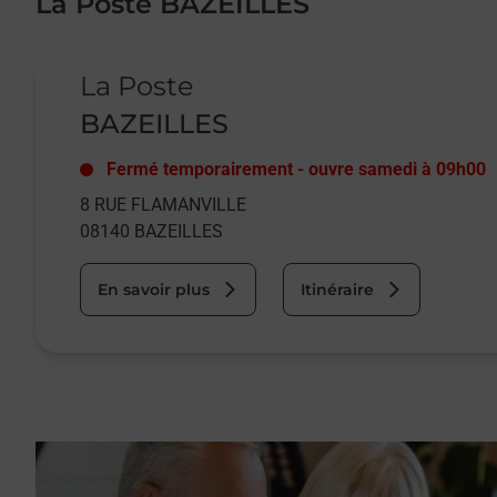
La Poste BAZEILLES
Le lien s'ouvre dans un nouvel onglet
La Poste
BAZEILLES
Fermé temporairement
-
ouvre samedi à
09h00
8 RUE FLAMANVILLE
08140
BAZEILLES
En savoir plus
Itinéraire