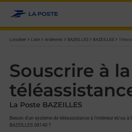
Allez au contenu
Afficher ou masquer la réponse
Afficher ou masquer la réponse
Afficher ou masquer la réponse
Localiser
Liste
Ardennes
BAZEILLES
BAZEILLES
Teleas
Souscrire à la
téléassistanc
La Poste BAZEILLES
Besoin d'un système de téléassistance à l'intérieur et/ou à l
BAZEILLES 08140 ?