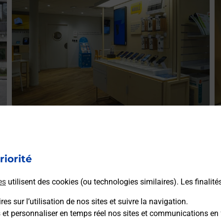
Acheter un iPhone neuf ou reconditionné
A
Vous recherchez un smartphone pas cher proche de chez
V
r
vous ? Découvrez notre offre de téléphones iPhone Apple
riorité
v
dans vos bureaux de Poste à BAZEILLES (08140) !
S
es
utilisent des cookies (ou technologies similaires). Les finalité
(
En savoir plus
es sur l’utilisation de nos sites et suivre la navigation.
s et personnaliser en temps réel nos sites et communications en 