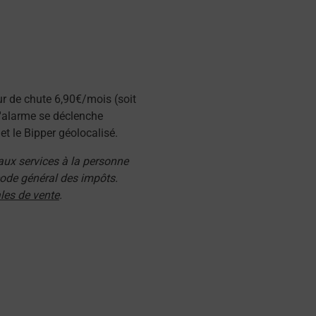
ur de chute 6,90€/mois (soit
l'alarme se déclenche
t le Bipper géolocalisé.
 aux services à la personne
 code général des impôts.
les de vente
.